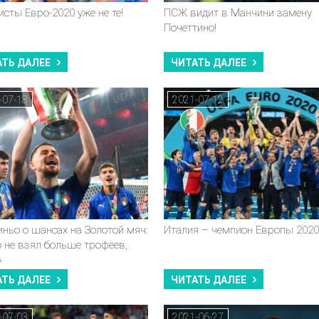
сты Евро-2020 уже не те!
ПСЖ видит в Манчини замену
Почеттино!
АТЬ ДАЛЕЕ
ЧИТАТЬ ДАЛЕЕ
-07-18
2021-07-12
ньо о шансах на Золотой мяч:
Италия – чемпион Европы 2020
 не взял больше трофеев,
»
АТЬ ДАЛЕЕ
ЧИТАТЬ ДАЛЕЕ
-07-03
2021-06-27