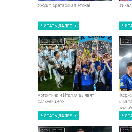
Уходит вратарская эпоха!
Финали
ЧИТАТЬ ДАЛЕЕ
ЧИТ
2021-07-19
2021
Аргентина и Италия выявят
Жоржи
сильнейшего!
«Никто
чем я!
ЧИТАТЬ ДАЛЕЕ
ЧИТ
2021-07-07
2021