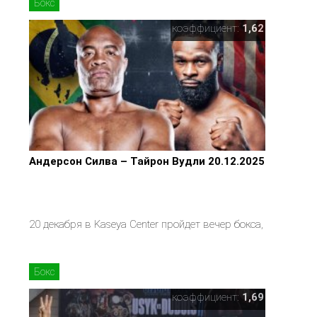
Бокс
коэффициент:
1,62
Андерсон Силва – Тайрон Вудли 20.12.2025
20 декабря в Kaseya Center пройдет вечер бокса,
Бокс
коэффициент:
1,69