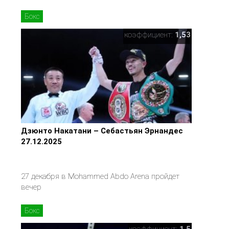
Бокс
коэффициент:
1,53
Дзюнто Накатани – Себастьян Эрнандес
27.12.2025
27 декабря в Mohammed Abdo Arena пройдет
вечер
Бокс