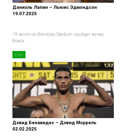
Даниэль Лапин – Льюис Эдмондсон
19.07.2025
19 июля на Wembley Stadium пройдет вечер
бокса,
Бокс
коэффициент:
1,52
Дэвид Бенавидес – Дэвид Моррель
02.02.2025