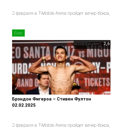
2 февраля в T-Mobile Arena пройдет вечер бокса,
Бокс
коэффициент:
2,6
Брэндон Фигероа – Стивен Фултон
02.02.2025
2 февраля в T-Mobile Arena пройдет вечер бокса,