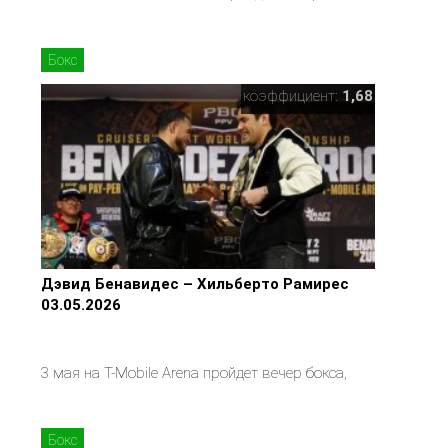
Бокс
коэффициент:
1,68
Дэвид Бенавидес – Хильберто Рамирес
03.05.2026
3 мая на T-Mobile Arena пройдет вечер бокса,
Бокс