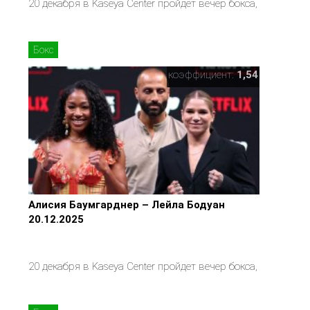
20 декабря в Kaseya Center пройдет вечер бокса,
Бокс
коэффициент:
1,54
Алисия Баумгарднер – Лейла Бодуан
20.12.2025
20 декабря в Kaseya Center пройдет вечер бокса,