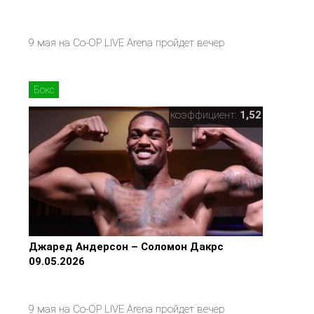
9 мая на Co-OP LIVE Arena пройдет вечер
Бокс
коэффициент:
1,52
Джаред Андерсон – Соломон Дакрс
09.05.2026
9 мая на Co-OP LIVE Arena пройдет вечер