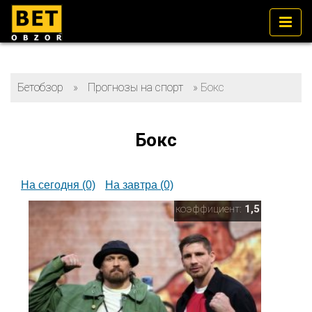
Бетобзор
»
Прогнозы на спорт
»
Бокс
Бокс
На сегодня (0)
На завтра (0)
коэффициент:
1,5