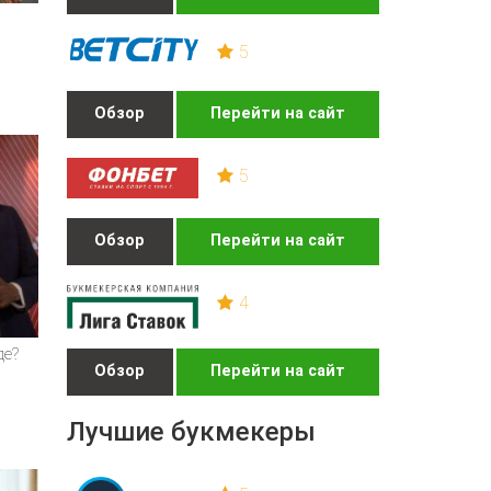
5
Обзор
Перейти на сайт
5
Обзор
Перейти на сайт
4
де?
Обзор
Перейти на сайт
Лучшие букмекеры