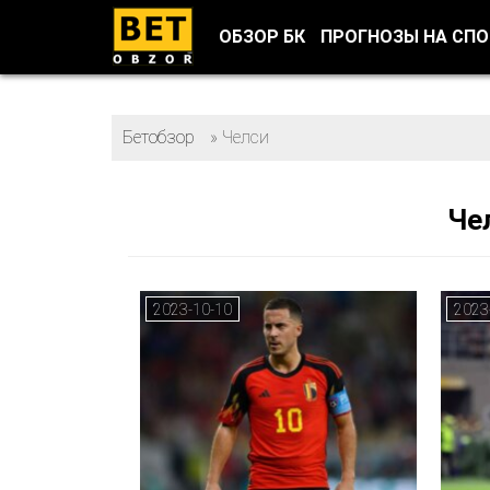
ОБЗОР БК
ПРОГНОЗЫ НА СП
Бетобзор
»
Челси
Че
2023-10-10
2023