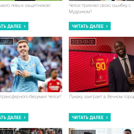
 мало левых защитников!
Челси признал свою ошибку с
Мудриком?
АТЬ ДАЛЕЕ
ЧИТАТЬ ДАЛЕЕ
-09-03
2023-09-02
 трансферного безумия Челси?
Лукаку заиграет в Вечном горо
АТЬ ДАЛЕЕ
ЧИТАТЬ ДАЛЕЕ
-08-04
2023-07-31