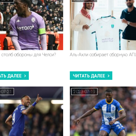
 столб обороны для Челси?
Аль-Ахли собирает сборную АП
АТЬ ДАЛЕЕ
ЧИТАТЬ ДАЛЕЕ
-07-21
2023-07-19