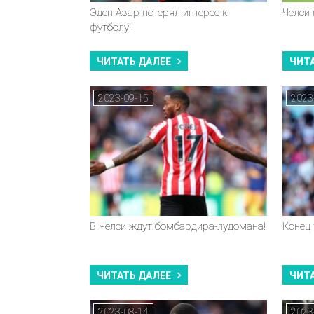
Эден Азар потерял интерес к
Челси
футболу!
ЧИТАТЬ ДАЛЕЕ
ЧИТ
2023-09-15
2023
В Челси ждут бомбардира-лудомана!
Конец
ЧИТАТЬ ДАЛЕЕ
ЧИТ
2023-08-14
2023