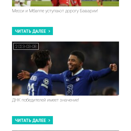
Месси и Мбаппе уступают дорогу Баварии!
ЧИТАТЬ ДАЛЕЕ
2023-03-08
ДНК победителей имеет значение!
ЧИТАТЬ ДАЛЕЕ