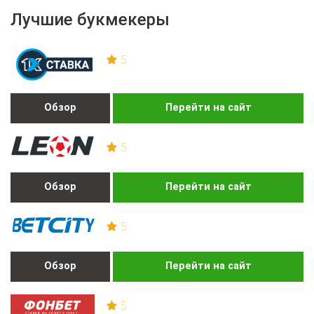
Лучшие букмекеры
5
Обзор
Перейти на сайт
5
Обзор
Перейти на сайт
5
Обзор
Перейти на сайт
5