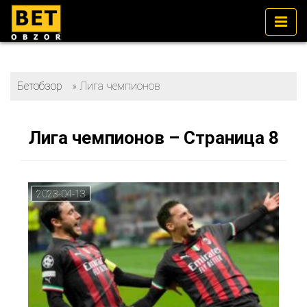
Бетобзор
»
Лига чемпионов
Лига чемпионов – Страница 8
2023-04-13