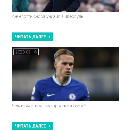
Анчелотти снова унизил Ливерпуль!
ЧИТАТЬ ДАЛЕЕ
2023-02-16
Челси окончательно провалил сезон?
ЧИТАТЬ ДАЛЕЕ