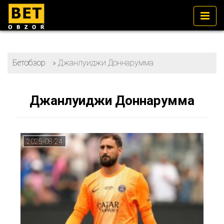
Бетобзор
»
Джанлуиджи Доннарумма
Джанлуиджи Доннарумма
2025-08-24