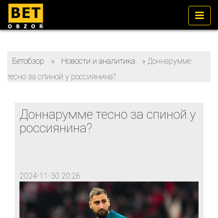
Бетобзор
»
Новости и аналитика
»
Доннарумме
тесно за спиной у россиянина?
Доннарумме тесно за спиной у
россиянина?
2024-11-30 20:26