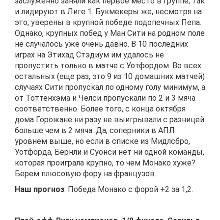
заслуженно заняли как первое место в группе, так
и лидируют в Лиге 1. Букмекеры же, несмотря на
это, уверены в крупной победе подопечных Пепа.
Однако, крупных побед у Ман Сити на родном поле
не случалось уже очень давно. В 10 последних
играх на Этихад Стэдиум им удалось не
пропустить только в матче с Уотфордом. Во всех
остальных (еще раз, это 9 из 10 домашних матчей)
случаях Сити пропускал по одному голу минимум, а
от Тоттенхэма и Челси пропускали по 2 и 3 мяча
соответственно. Более того, с конца октября
дома Горожане ни разу не выигрывали с разницей
больше чем в 2 мяча. Да, соперники в АПЛ
уровнем выше, но если в списке из Мидлсбро,
Уотфорда, Бёрнли и Суонси нет ни одной команды,
которая проиграла крупно, то чем Монако хуже?
Берем плюсовую фору на французов.
Наш прогноз
: Победа Монако с форой +2 за 1,2.