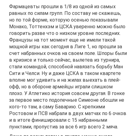
Фармацевты прошли в 1/8 из одной из самых
равных по силам групп. По составу не скажешь,
но по той форме, которую осенью показывали
Монако, Тоттенхэм и ЦСКА уверенно можно было
говорить разве что о низком уровне последних.
Французы на тот момент еще не имели такой
мощной игры как сегодня в Лиге 1, но прошли за
счет набранных очков на своем поле. Шпоры были
в кризисе и только сейчас, вылетев из турнира,
стали командой, способной навязать борьбу Ман
Сити и Челси. Ну и даже ЦСКА в таком квартете
вполне мог удивить и на жилах выехать в плей-
офф, но в обороне армейцы играли слишком
плохо. У Атлетико история совсем другая. В гонке
за первое место подопечные Симеоне обошли не
кого-то там, а саму Баварию. С крепкими
Ростовом и ПСВ набрали в двух матчах по 6 очков
и в итоге финишировали с 15 набранными
пунктами, пропустив за все 6 игр всего 2 мяча.