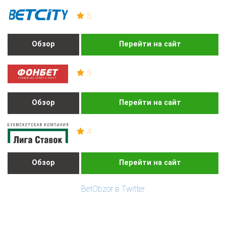
5
Обзор
Перейти на сайт
5
Обзор
Перейти на сайт
4
Обзор
Перейти на сайт
BetObzor в Twitter