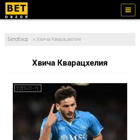
Бетобзор
»
Хвича Кварацхелия
Хвича Кварацхелия
2025-01-12