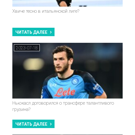
Хвиче тесно в итальянской лиге?
ЧИТАТЬ ДАЛЕЕ
2023-07-18
Ньюкасл договорился о трансфере талантливого
грузина?
ЧИТАТЬ ДАЛЕЕ