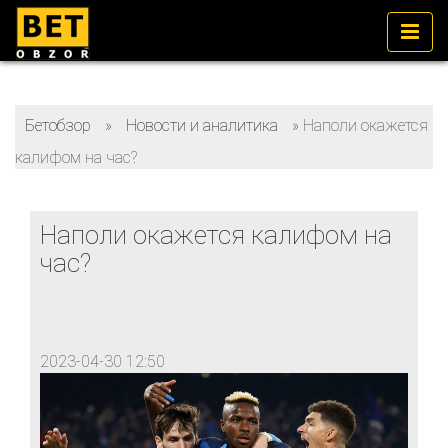
Бетобзор
»
Новости и аналитика
»
Наполи окажется
калифом на час?
Наполи окажется калифом на
час?
2023-04-30 12:50