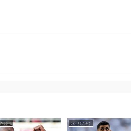
8.2026
06.08.2026