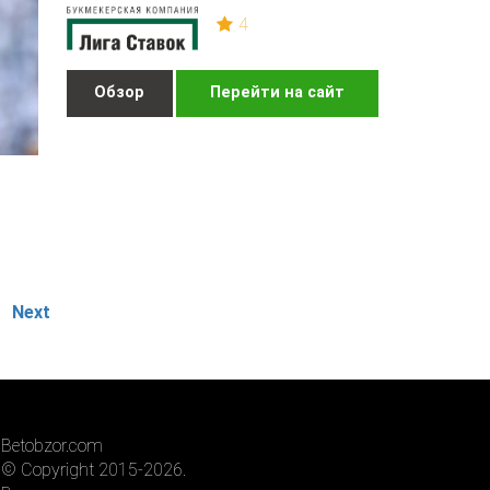
4
Обзор
Перейти на сайт
Next
Betobzor.com
© Copyright 2015-2026.