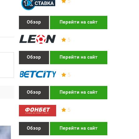
5
Обзор
Перейти на сайт
5
Обзор
Перейти на сайт
5
Обзор
Перейти на сайт
5
Обзор
Перейти на сайт