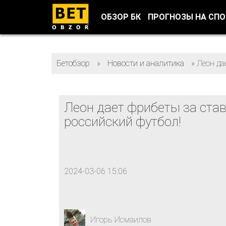
ОБЗОР БК
ПРОГНОЗЫ НА СП
Бетобзор
»
Новости и аналитика
»
Леон да
Леон дает фрибеты за став
российский футбол!
2024-03-06 15:06
Игорь Исмаилов