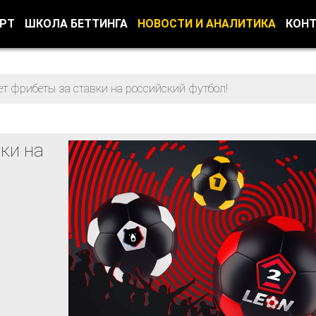
ОРТ
ШКОЛА БЕТТИНГА
НОВОСТИ И АНАЛИТИКА
КОН
ет фрибеты за ставки на российский футбол!
ки на