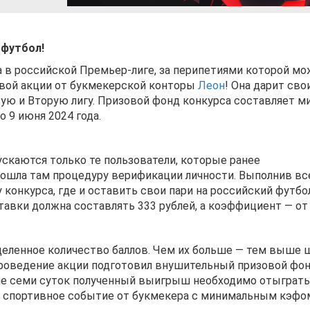
 футбол!
на в российской Премьер-лиге, за перипетиями которой м
овой акции от букмекерской конторы
Леон
! Она дарит сво
ую и Вторую лигу. Призовой фонд конкурса составляет м
о 9 июня 2024 года.
скаются только те пользователи, которые ранее
рошла там процедуру верификации личности. Выполнив вс
конкурса, где и оставить свои пари на российский футбо
авки должна составлять 333 рублей, а коэффициент — от 
еленное количество баллов. Чем их больше — тем выше
проведение акции подготовил внушительный призовой фон
ение семи суток полученный выигрыш необходимо отыграть
 спортивное событие от букмекера с минимальным кэфом