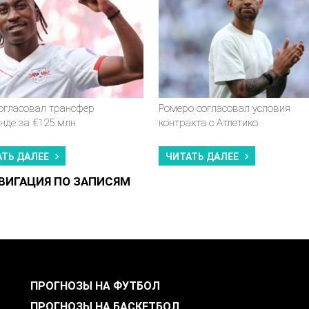
согласовал трансфер
Ромеро согласовал условия
нде за €125 млн
контракта с Атлетико
АТЬ ДАЛЕЕ
ЧИТАТЬ ДАЛЕЕ
ВИГАЦИЯ ПО ЗАПИСЯМ
ПРОГНОЗЫ НА ФУТБОЛ
ПРОГНОЗЫ НА БАСКЕТБОЛ