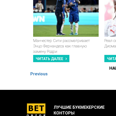
Манчестер Сити рассматривает
Реал 
Энцо Фернандеса как главную
Диома
замену Родри
ЧИТАТЬ ДАЛЕЕ
ЧИТ
НА
Previous
ЛУЧШИЕ БУКМЕКЕРСКИЕ
КОНТОРЫ