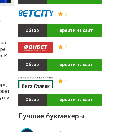
5
с
Обзор
Перейти на сайт
жно
5
ре,
з. К
Обзор
Перейти на сайт
4
аре,
рает
угой
Обзор
Перейти на сайт
Лучшие букмекеры