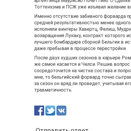
аргентинца Маурисио Почеттино. О сделке
Тоттенхэма и ПСЖ уже изъявил желание ви
Именно отсутствие забивного форварда п
средней результативностью менее одного 
исполняли вингеры Хавертц, Фелиш, Мудри
возвращения Лукаку, контракт которого ис
лучшего бомбардира сборной Бельгии в ист
даже пребывая в процессе перестройки.
После двух худших сезонов в карьере Ром
же самое касается и Челси. Решив вопрос
сосредоточится на чистке состава и попро
мне, то бельгийский форвард точно сыгра
за сезон он вряд ли проведет, учитывая
травматичность.
Отправить ответ