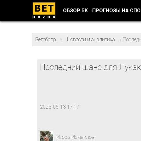
ОБЗОР БК
ПРОГНОЗЫ НА СП
Бетобзор
»
Новости и аналитика
»
Последн
Последний шанс для Лукак
2023-05-13 17:17
Игорь Исмаилов