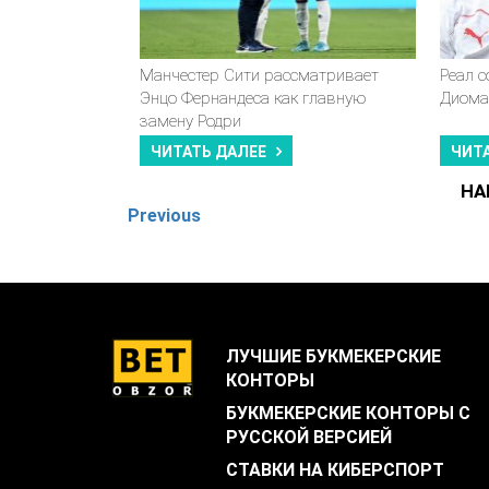
Манчестер Сити рассматривает
Реал 
Энцо Фернандеса как главную
Диома
замену Родри
ЧИТАТЬ ДАЛЕЕ
ЧИТ
НА
Previous
ЛУЧШИЕ БУКМЕКЕРСКИЕ
КОНТОРЫ
БУКМЕКЕРСКИЕ КОНТОРЫ С
РУССКОЙ ВЕРСИЕЙ
СТАВКИ НА КИБЕРСПОРТ