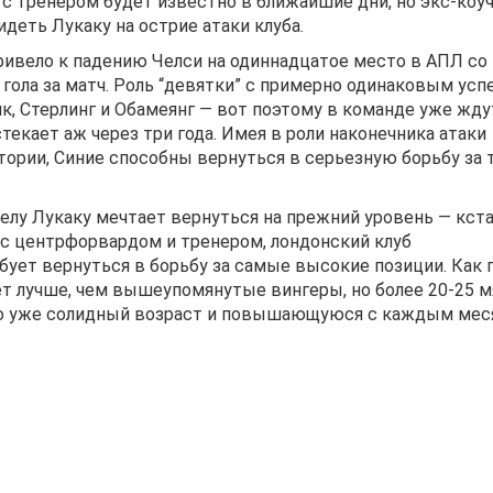
 с тренером будет известно в ближайшие дни, но экс-коу
деть Лукаку на острие атаки клуба.
ривело к падению Челси на одиннадцатое место в АПЛ со
гола за матч. Роль “девятки” с примерно одинаковым усп
к, Стерлинг и Обамеянг — вот поэтому в команде уже жду
текает аж через три года. Имея в роли наконечника атаки
ории, Синие способны вернуться в серьезную борьбу за т
елу Лукаку мечтает вернуться на прежний уровень — кста
 с центрфорвардом и тренером, лондонский клуб
бует вернуться в борьбу за самые высокие позиции. Как 
ет лучше, чем вышеупомянутые вингеры, но более 20-25 м
 его уже солидный возраст и повышающуюся с каждым ме