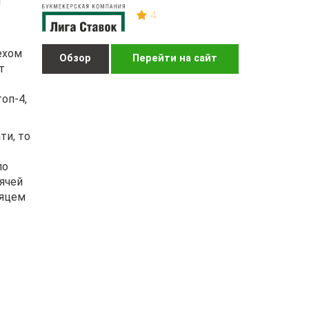
ч
4
ехом
Обзор
Перейти на сайт
т
оп-4,
ти, то
по
ячей
сяцем