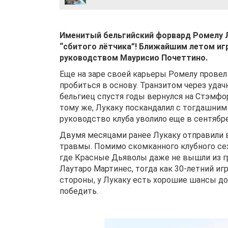
Именитый бельгийский форвард Ромелу Л
“сбитого лётчика”! Ближайшим летом игр
руководством Маурисио Почеттино.
Еще на заре своей карьеры Ромелу провел 
пробиться в основу. Транзитом через уда
бельгиец спустя годы вернулся на Стэмфор
тому же, Лукаку поскандалил с тогдашним
руководство клуба уволило еще в сентябре
Двумя месяцами ранее Лукаку отправили в
травмы. Помимо скомканного клубного сез
где Красные Дьяволы даже не вышли из гр
Лаутаро Мартинес, тогда как 30-летний иг
стороны, у Лукаку есть хорошие шансы до
победить.