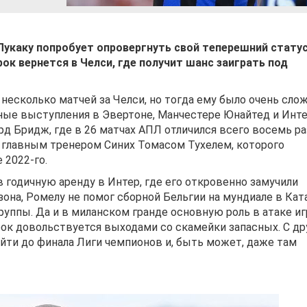
укаку попробует опровергнуть свой теперешний стату
ок вернется в Челси, где получит шанс заиграть под
несколько матчей за Челси, но тогда ему было очень сло
чные выступления в Эвертоне, Манчестере Юнайтед и Инте
д Бридж, где в 26 матчах АПЛ отличился всего восемь ра
 главным тренером Синих Томасом Тухелем, которого
 2022-го.
 годичную аренду в Интер, где его откровенно замучили
она, Ромелу не помог сборной Бельгии на мундиале в Кат
уппы. Да и в миланском гранде основную роль в атаке иг
рок довольствуется выходами со скамейки запасных. С др
йти до финала Лиги чемпионов и, быть может, даже там