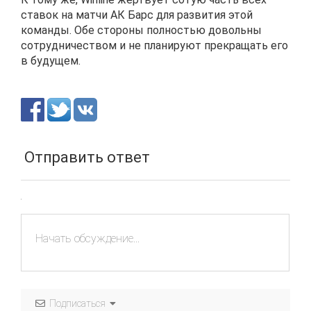
ставок на матчи АК Барс для развития этой
команды. Обе стороны полностью довольны
сотрудничеством и не планируют прекращать его
в будущем.
Отправить ответ
Подписаться