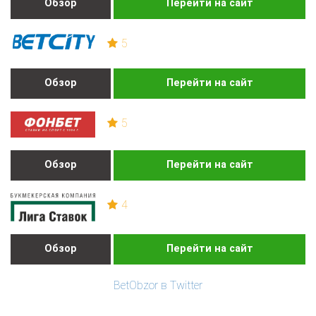
Обзор
Перейти на сайт
5
Обзор
Перейти на сайт
5
Обзор
Перейти на сайт
4
Обзор
Перейти на сайт
BetObzor в Twitter