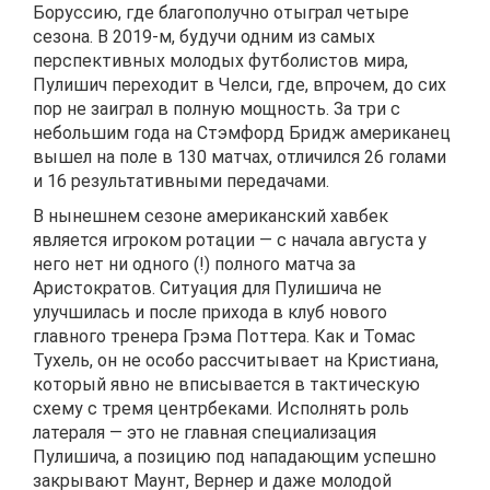
Боруссию, где благополучно отыграл четыре
сезона. В 2019-м, будучи одним из самых
перспективных молодых футболистов мира,
Пулишич переходит в Челси, где, впрочем, до сих
пор не заиграл в полную мощность. За три с
небольшим года на Стэмфорд Бридж американец
вышел на поле в 130 матчах, отличился 26 голами
и 16 результативными передачами.
В нынешнем сезоне американский хавбек
является игроком ротации — с начала августа у
него нет ни одного (!) полного матча за
Аристократов. Ситуация для Пулишича не
улучшилась и после прихода в клуб нового
главного тренера Грэма Поттера. Как и Томас
Тухель, он не особо рассчитывает на Кристиана,
который явно не вписывается в тактическую
схему с тремя центрбеками. Исполнять роль
латераля — это не главная специализация
Пулишича, а позицию под нападающим успешно
закрывают Маунт, Вернер и даже молодой