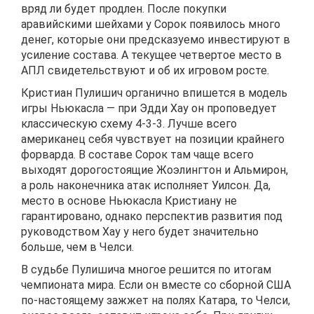
вряд ли будет продлен. После покупки
аравийскими шейхами у Сорок появилось много
денег, которые они предсказуемо инвестируют в
усиление состава. А текущее четвертое место в
АПЛ свидетельствуют и об их игровом росте.
Кристиан Пулишич органично впишется в модель
игры Ньюкасла — при Эдди Хау он проповедует
классическую схему 4-3-3. Лучше всего
американец себя чувствует на позиции крайнего
форварда. В составе Сорок там чаще всего
выходят дорогостоящие Жоэлингтон и Альмирон,
а роль наконечника атак исполняет Уилсон. Да,
место в основе Ньюкасла Кристиану не
гарантировано, однако перспектив развития под
руководством Хау у него будет значительно
больше, чем в Челси.
В судьбе Пулишича многое решится по итогам
чемпионата мира. Если он вместе со сборной США
по-настоящему зажжет на полях Катара, то Челси,