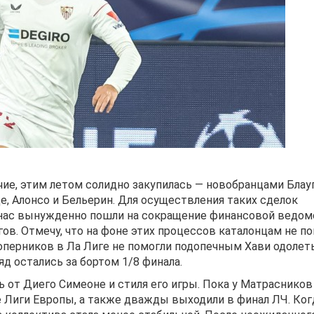
чие, этим летом солидно закупилась — новобранцами Блау
е, Алонсо и Бельерин. Для осуществления таких сделок
ас вынужденно пошли на сокращение финансовой ведом
ов. Отмечу, что на фоне этих процессов каталонцам не п
соперников в Ла Лиге не помогли подопечным Хави одолет
яд остались за бортом 1/8 финала.
ь от Диего Симеоне и стиля его игры. Пока у Матрасников
е Лиги Европы, а также дважды выходили в финал ЛЧ. Ког