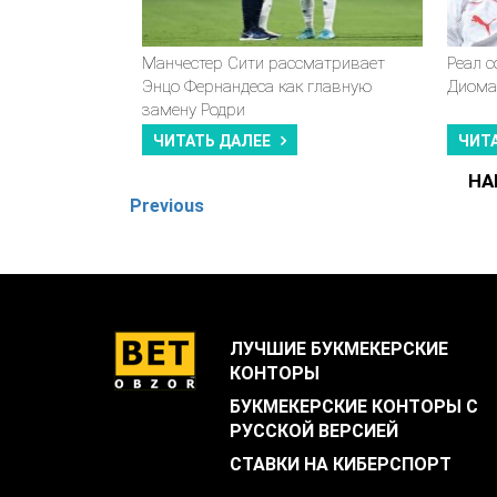
Манчестер Сити рассматривает
Реал 
Энцо Фернандеса как главную
Диома
замену Родри
ЧИТАТЬ ДАЛЕЕ
ЧИТ
НА
Previous
ЛУЧШИЕ БУКМЕКЕРСКИЕ
КОНТОРЫ
БУКМЕКЕРСКИЕ КОНТОРЫ С
РУССКОЙ ВЕРСИЕЙ
СТАВКИ НА КИБЕРСПОРТ