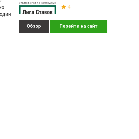
о
4
хо
 один
Обзор
Перейти на сайт