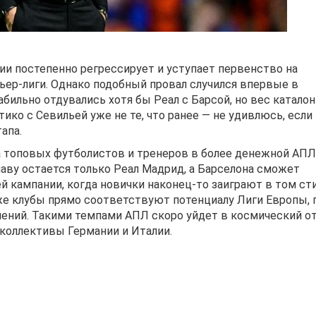
ии постепенно регрессирует и уступает первенство на
ер-лиги. Однако подобный провал случился впервые в
абильно отдувались хотя бы Реал с Барсой, но вес катало
ико с Севильей уже не те, что ранее — не удивлюсь, если 
апа.
а топовых футболистов и тренеров в более денежной АПЛ
лаву остается только Реал Мадрид, а Барселона сможет
 кампании, когда новички наконец-то заиграют в том сти
же клубы прямо соответствуют потенциалу Лиги Европы, г
лений. Такими темпами АПЛ скоро уйдет в космический о
 коллективы Германии и Италии.