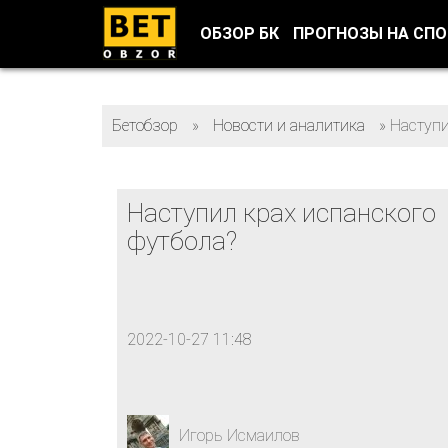
ОБЗОР БК
ПРОГНОЗЫ НА СП
Бетобзор
»
Новости и аналитика
»
Наступи
Наступил крах испанского
футбола?
2022-10-27 11:48
Игорь Исмаилов