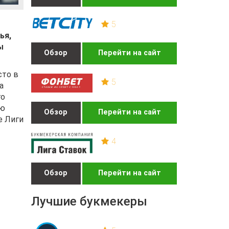
5
ья,
ы
Обзор
Перейти на сайт
сто в
5
а
го
юю
Обзор
Перейти на сайт
е Лиги
4
Обзор
Перейти на сайт
Лучшие букмекеры