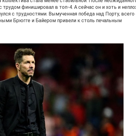
ра коллектива стала менее стабильной. После неожиданног
с трудом финишировал в топ-4. А сейчас он и хоть и непло
нулся с трудностями. Вымученная победа над Порту, всего
мными Брюгге и Байером привели к столь печальным