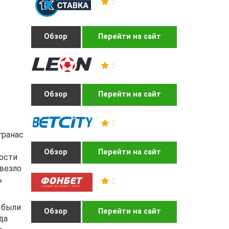
5
Обзор
Перейти на сайт
5
Обзор
Перейти на сайт
5
гранас
Обзор
Перейти на сайт
ости
овезло
ь
5
 были
Обзор
Перейти на сайт
да