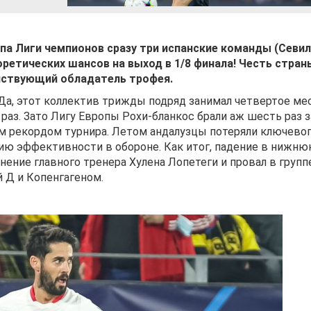
апа Лиги чемпионов сразу три испанские команды (Севил
ретических шансов на выход в 1/8 финала! Честь стран
йствующий обладатель трофея.
 Да, этот коллектив трижды подряд занимал четвертое ме
 раз. Зато Лигу Европы Рохи-бланкос брали аж шесть раз з
ым рекордом турнира. Летом андалузцы потеряли ключево
ию эффективности в обороне. Как итог, падение в нижн
нение главного тренера Хулена Лопетеги и провал в групп
 Д и Копенгагеном.