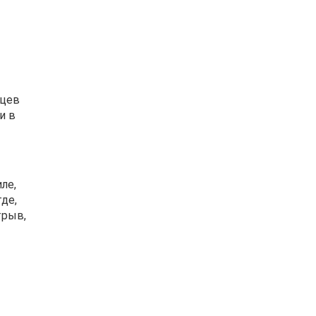
нцев
и в
ле,
де,
трыв,