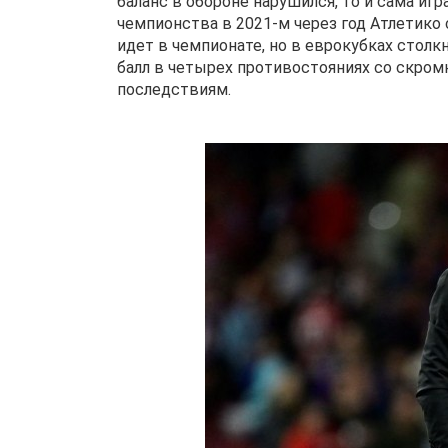
баланс в обороне нарушился, то и сама иг
чемпионства в 2021-м через год Атлетико 
идет в чемпионате, но в еврокубках столк
балл в четырех противостояниях со скро
последствиям.