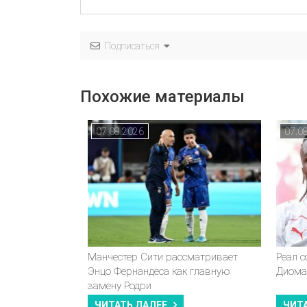
Подписаться
Похожие материалы
07.08.2026
07.0
Манчестер Сити рассматривает
Реал 
Энцо Фернандеса как главную
Диома
замену Родри
ЧИТАТЬ ДАЛЕЕ
ЧИТ