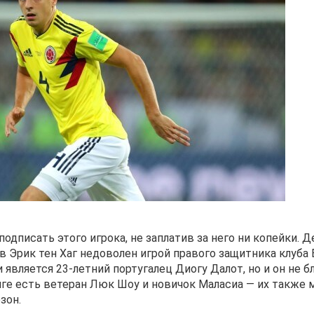
дписать этого игрока, не заплатив за него ни копейки. Д
 Эрик тен Хаг недоволен игрой правого защитника клуба 
 является 23-летний португалец Диогу Далот, но и он не 
ге есть ветеран Люк Шоу и новичок Маласиа — их также
зон.