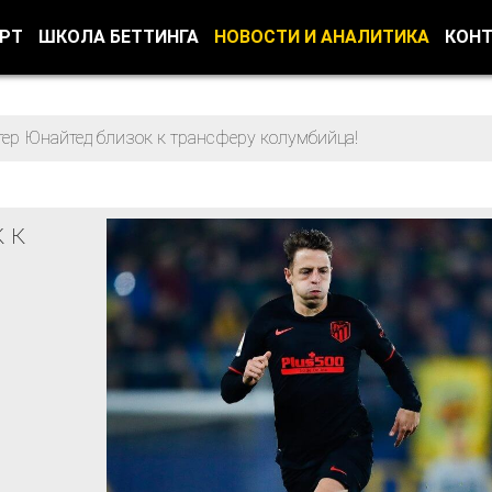
ОРТ
ШКОЛА БЕТТИНГА
НОВОСТИ И АНАЛИТИКА
КОН
ер Юнайтед близок к трансферу колумбийца!
 к