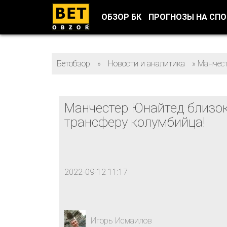
ОБЗОР БК
ПРОГНОЗЫ НА СП
Бетобзор
»
Новости и аналитика
»
Манчест
Манчестер Юнайтед близок
трансферу колумбийца!
2022-09-12 11:17
Игорь Исмаилов