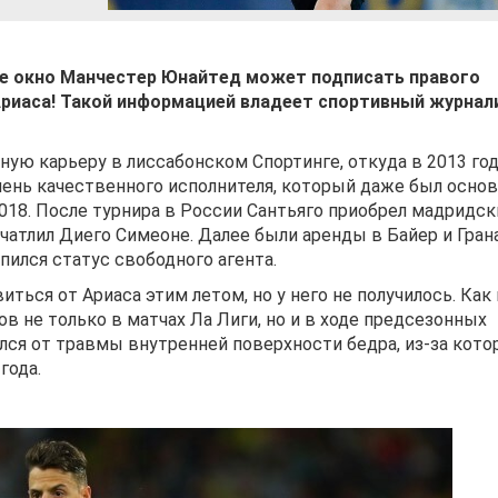
ое окно Манчестер Юнайтед может подписать правого
риаса! Такой информацией владеет спортивный журнал
ную карьеру в лиссабонском Спортинге, откуда в 2013 го
очень качественного исполнителя, который даже был осн
2018. После турнира в России Сантьяго приобрел мадридск
печатлил Диего Симеоне. Далее были аренды в Байер и Гран
пился статус свободного агента.
ься от Ариаса этим летом, но у него не получилось. Как 
в не только в матчах Ла Лиги, но и в ходе предсезонных
лся от травмы внутренней поверхности бедра, из-за кото
года.