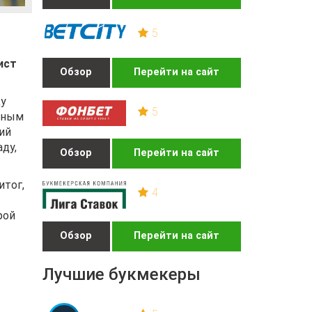
5
ист
Обзор
Перейти на сайт
ду
5
овным
ий
аду,
Обзор
Перейти на сайт
итог,
4
рой
Обзор
Перейти на сайт
Лучшие букмекеры