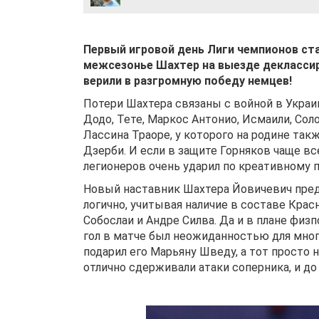
Первый игровой день Лиги чемпионов ста
межсезонье Шахтер на выезде деклассир
верили в разгромную победу немцев!
Потери Шахтера связаны с войной в Украин
Додо, Тете, Маркос Антонио, Исмаили, Сол
Лассина Траоре, у которого на родине так
Дзерби. И если в защите Горняков чаще вс
легионеров очень ударил по креативному 
Новый наставник Шахтера Йовичевич пред
логично, учитывая наличие в составе Крас
Собослаи и Андре Силва. Да и в плане фи
гол в матче был неожиданностью для многи
подарил его Марьяну Шведу, а тот просто
отлично сдерживали атаки соперника, и до