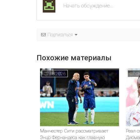
Подписаться
Похожие материалы
07.08.2026
07.0
Манчестер Сити рассматривает
Реал 
Энцо Фернандеса как главную
Диома