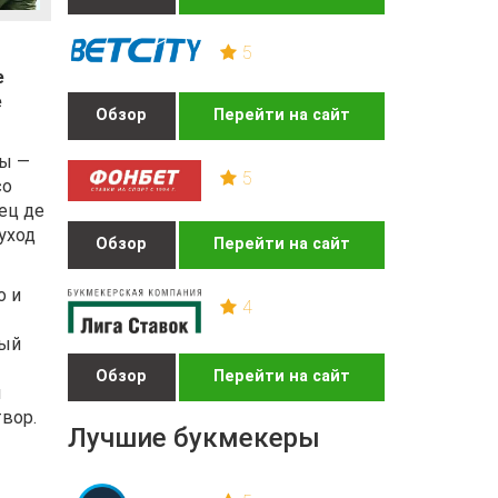
5
е
е
Обзор
Перейти на сайт
ры —
5
со
ец де
уход
Обзор
Перейти на сайт
о и
4
вый
Обзор
Перейти на сайт
и
твор.
Лучшие букмекеры