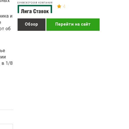
льных
4
ника и
е
Обзор
Перейти на сайт
ют об
тье
нии
 в 1/8