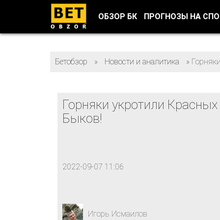
ОБЗОР БК
ПРОГНОЗЫ НА СП
Бетобзор
»
Новости и аналитика
»
Горняки
Горняки укротили Красных
Быков!
2022-09-07 11:06
Игорь Исмаилов