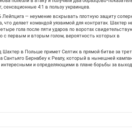
ова полезли в атаку и получили два образцово-показате
, сенсационные 4:1 в пользу украинцев.
Б Лейпцига — неумение вскрывать плотную защиту сопер
, что делает командой уязвимой для контратак. Шахтер н
етыре гола после пяти ударов по воротах свидетельству
ло с первым и вторым голом, вероятность которых в
 Шахтер в Польше примет Селтик в прямой битве за тре
на Сантьяго Бернабеу к Реалу, который в нынешней кампа
ь интересными и определяющими в плане борьбы за выход