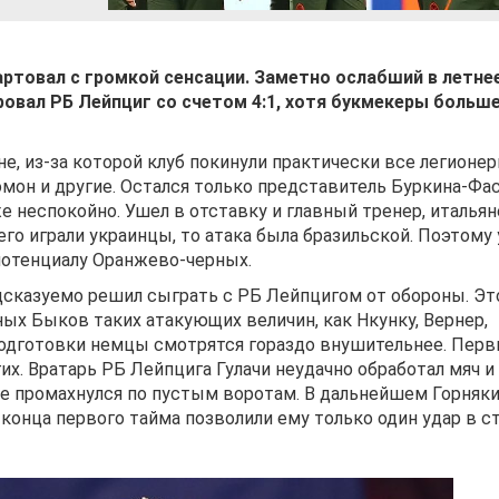
ртовал с громкой сенсации. Заметно ослабший в летне
овал РБ Лейпциг со счетом 4:1, хотя букмекеры больш
е, из-за которой клуб покинули практически все легионе
омон и другие. Остался только представитель Буркина-Фа
же неспокойно. Ушел в отставку и главный тренер, итальян
его играли украинцы, то атака была бразильской. Поэтому 
потенциалу Оранжево-черных.
сказуемо решил сыграть с РБ Лейпцигом от обороны. Эт
ных Быков таких атакующих величин, как Нкунку, Вернер,
зподготовки немцы смотрятся гораздо внушительнее. Пер
х. Вратарь РБ Лейпцига Гулачи неудачно обработал мяч и
 не промахнулся по пустым воротам. В дальнейшем Горняк
 конца первого тайма позволили ему только один удар в с