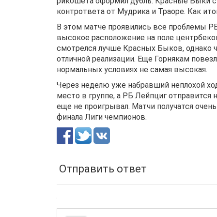
рикошета оформил дубль. Красные Быки сн
контрответа от Мудрика и Траоре. Как итог
В этом матче проявились все проблемы Р
высокое расположение на поле центрбеков
смотрелся лучше Красных Быков, однако ч
отличной реализации. Еще Горнякам повез
нормальных условиях не самая высокая.
Через неделю уже набравший неплохой ход
место в группе, а РБ Лейпциг отправится 
еще не проигрывал. Матчи получатся очен
финала Лиги чемпионов.
Отправить ответ