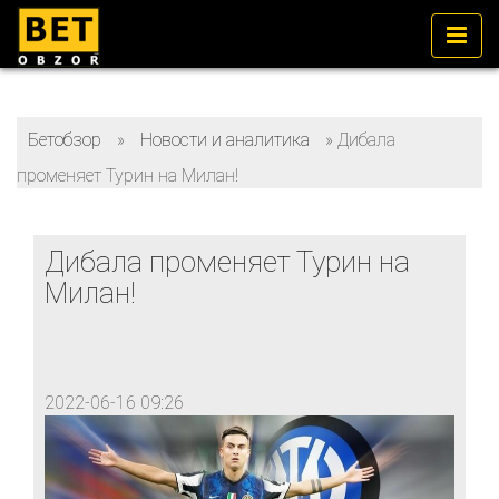
Бетобзор
»
Новости и аналитика
»
Дибала
променяет Турин на Милан!
Дибала променяет Турин на
Милан!
2022-06-16 09:26