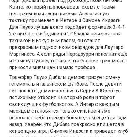
годы Дибала провел под руководством Антонио
Конте, который проповедовал схему с тремя
центральными защитниками. Аналогичную
тактику применяет в Интере и Симоне Индзаги.
Для Пауло лучше всего подойдет формация 3-4-1-
2 с ним в роли “единицы”. Обладая невероятной
техникой и искусным пасом, он станет
прекрасным подносчиком снарядов для Лаутаро
Мартинеса. А если ряды Нерадзурри пополнит еще
и Ромелу Лукаку, то такое атакующее трио может
принести миланцам немало трофеев.
Трансфер Пауло Дибалы демонстрирует смену
гегемона в итальянском футболе. После девяти
лет полного доминирования в Серии А Ювентус
потихоньку отходит на вторые роли и теряет
своих лучших футболистов. А Интер с каждым
месяцем становится только сильнее и уже
позволяет себе гораздо больше, чем еще три года
назад. Уверен, что Дибала прекрасно впишется в
концепцию игры Симоне Индзаги и приведет клуб