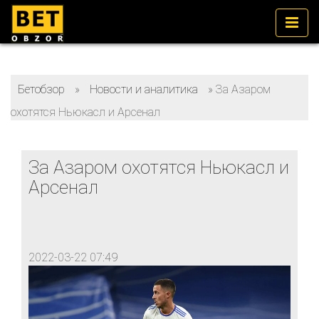
Бетобзор
»
Новости и аналитика
»
За Азаром
охотятся Ньюкасл и Арсенал
За Азаром охотятся Ньюкасл и
Арсенал
2022-03-22 07:49