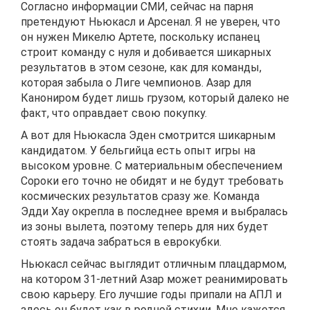
Согласно информации СМИ, сейчас на парня
претендуют Ньюкасл и Арсенал. Я не уверен, что
он нужен Микелю Артете, поскольку испанец
строит команду с нуля и добивается шикарных
результатов в этом сезоне, как для команды,
которая забыла о Лиге чемпионов. Азар для
Канониром будет лишь грузом, который далеко не
факт, что оправдает свою покупку.
А вот для Ньюкасла Эден смотрится шикарным
кандидатом. У бельгийца есть опыт игры на
высоком уровне. С материальным обеспечением
Сороки его точно не обидят и не будут требовать
космических результатов сразу же. Команда
Эдди Хау окрепла в последнее время и выбралась
из зоны вылета, поэтому теперь для них будет
стоять задача забраться в еврокубки.
Ньюкасл сейчас выглядит отличным плацдармом,
на котором 31-летний Азар может реанимировать
свою карьеру. Его лучшие годы припали на АПЛ и
здесь он будет как в родной стихии. Мне кажется,