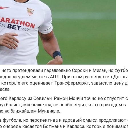
 него претендовали параллельно Сороки и Милан, но футб
предпоследнем месте в АПЛ. При этом руководство Догов
в которые его оценивает Трансфермаркт, завысило цену д
асла.
его Карлосу из Севильи. Рамон Мончи точно не отпустит 
утболист, мне кажется, не особо верит, что с приходом в
ао на ближайшем Мундиале.
в футболе, но перспектива и здравый смысл продолжают 
ю очередь касается Ботмана и Карлоса, которые понимают