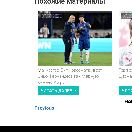
Похожие материалы
07.08.2026
07.0
Манчестер Сити рассматривает
Реал 
Энцо Фернандеса как главную
Диома
замену Родри
ЧИТАТЬ ДАЛЕЕ
ЧИТ
НА
Previous