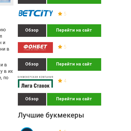
5
нию
Обзор
Перейти на сайт
л
н и
5
ни в
Обзор
Перейти на сайт
и в
у в их
, по
4
Обзор
Перейти на сайт
Лучшие букмекеры