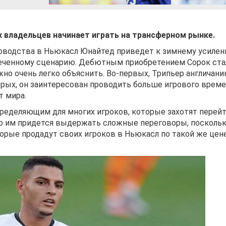
 владельцев начинает играть на трансферном рынке.
уководства в Ньюкасл Юнайтед приведет к зимнему усиле
меченному сценарию. Дебютным приобретением Сорок ста
жно очень легко объяснить. Во-первых, Трипьер англичани
торых, он заинтересован проводить больше игрового време
т мира.
определяющим для многих игроков, которые захотят перейт
го им придется выдержать сложные переговоры, поскольк
орые продадут своих игроков в Ньюкасл по такой же цене