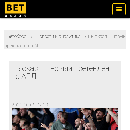
Бетобзор
»
Новости и аналитика
»
Ньюкасл – новый
претендент на АПЛ!
Ньюкасл – новый претендент
на АПЛ!
2021-10-09 07:19