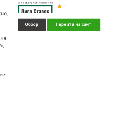
4
но,
Обзор
Перейти на сайт
 на
»,
лее