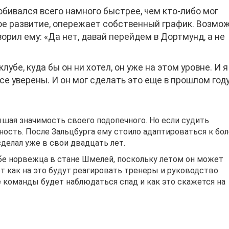
обивался всего намного быстрее, чем кто-либо мог
ое развитие, опережает собственный график. Возмож
орил ему: «Да нет, давай перейдем в Дортмунд, а не
убе, куда бы он ни хотел, он уже на этом уровне. И я
все уверены. И он мог сделать это еще в прошлом году
вышая значимость своего подопечного. Но если судить
ность. После Зальцбурга ему стоило адаптироваться к бо
сделал уже в свои двадцать лет.
бе норвежца в стане Шмелей, поскольку летом он может
от как на это будут реагировать тренеры и руководство
е команды будет наблюдаться спад и как это скажется на