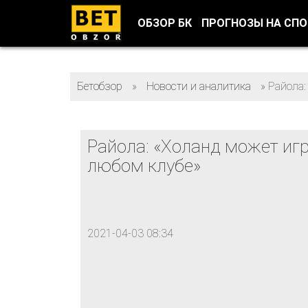
ОБЗОР БК
ПРОГНОЗЫ НА СП
Бетобзор
»
Новости и аналитика
»
Райола:
Райола: «Холанд может игр
любом клубе»
2021-04-03 08:34