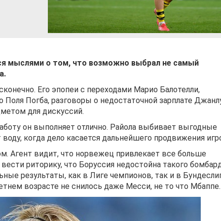
ся мыслями о том, что возможно выбрал не самый
а.
конечно. Его эпопеи с переходами Марио Балотелли,
о Поля Погба, разговоры о недостаточной зарплате Джан
метом для дискуссий.
 работу он выполняет отлично. Райола выбивает выгодные
 воду, когда дело касается дальнейшего продвижения игр
ом. Агент видит, что норвежец привлекает все больше
т вести риторику, что Боруссия недостойна такого бомбард
ые результаты, как в Лиге чемпионов, так и в Бундеслиг
летнем возрасте не снилось даже Месси, не то что Мбаппе.