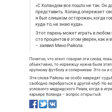
«С Холандом все пошло не так. Он д
представить. Холанд опережает св
я был слишком осторожен, когда гов
куда-то, не знаю куда».
Этот парень может играть в любом кл
сто процентов в этом уверен, как и 
– заявил Мино Райола.
Понятно, что агент говорил эти слова, по
объективно, то норвежцу нужна была этап
крупному футболу и соперникам. Это он и 
Эти слова Райолы не особо навредят судь
свободно перебраться в другой клуб. Но в
условного мадридского Реала, когда в игр
карьере Холанда – вопрос открытый.