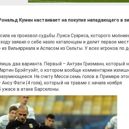
Рональд Куман настаивает на покупке нападающего в з
сила на произвол судьбы Луиса Суареса, которого молние
ходу заявил о себе назло каталонцам и делит первое мест
из Вильярреала и Аспасом из Сельты. У всех игроков по 
 лишь два варианта. Первый – Антуан Гризманн, который н
Мартин Брэйтуэйт, о котором вообще комментарии излишн
й разумеющееся. На счету Месси семь голов в Примере это
 Ансу Фати (4 гола), который на травме с начала ноября
б ужасе в атаке Барселоны.