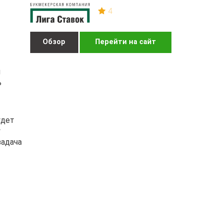
4
Обзор
Перейти на сайт
м
ь
удет
у
задача