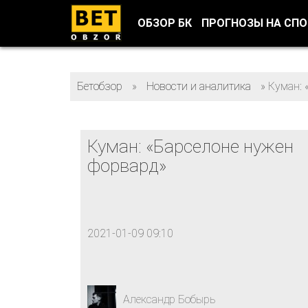
ОБЗОР БК
ПРОГНОЗЫ НА СП
Бетобзор
»
Новости и аналитика
»
Куман: 
Куман: «Барселоне нужен
форвард»
2021-01-09 09:10
Александр Бобырь