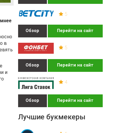
5
имнее
Обзор
Перейти на сайт
носно
о в
5
девять
Обзор
Перейти на сайт
е
и и
го
4
Обзор
Перейти на сайт
Лучшие букмекеры