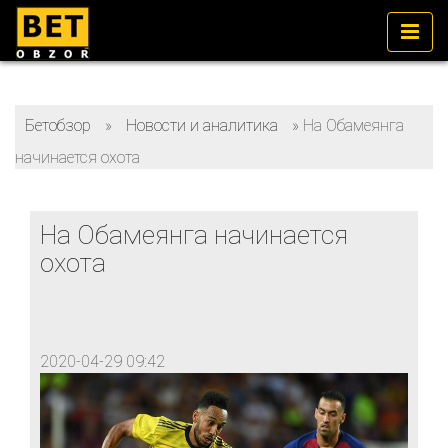
Бетобзор
»
Новости и аналитика
»
На Обамеянга
начинается охота
На Обамеянга начинается
охота
2020-04-29 09:42