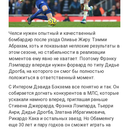
Челси нужен опытный и качественный
бомбардир после ухода Оливье Жиру. Тэмми
Абрахам, хоть и показывал неплохие результаты в
этом сезоне, но стабильности в реализации
моментов ему явно не хватает. Поэтому Фрэнку
Лэмпарду впереди нужен форвард по типу Дидье
Дрогба, на которого он смог бы полностью
положиться в ответственный момент.
С Интером Дэвида Бэкхема все понятно и так. Он
собирается догнать конкурентов в МЛС, которые
ускакали намного вперед, приглашая раньше
Стивена Джеррарда, Фрэнка Лэмпарда, Тьерри
Анри, Дидье Дрогба, Златана Ибрагимовича,
Рикардо Кака и остальных звезд. Но Обамеянгу
еще 30 лет и пару годков он сможет играть на