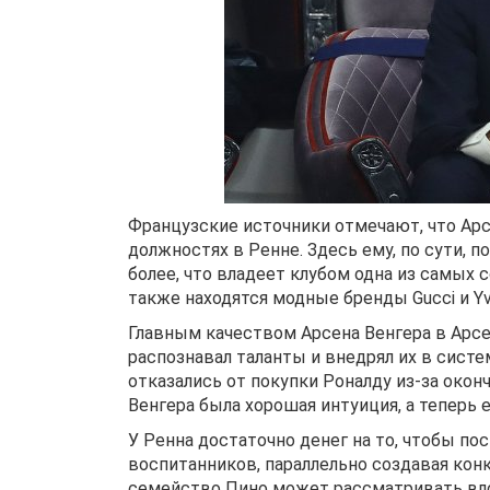
Французские источники отмечают, что Арс
должностях в Ренне. Здесь ему, по сути, п
более, что владеет клубом одна из самых 
также находятся модные бренды Gucci и Yve
Главным качеством Арсена Венгера в Арсе
распознавал таланты и внедрял их в сист
отказались от покупки Роналду из-за окон
Венгера была хорошая интуиция, а теперь 
У Ренна достаточно денег на то, чтобы п
воспитанников, параллельно создавая конк
семейство Пино может рассматривать вло