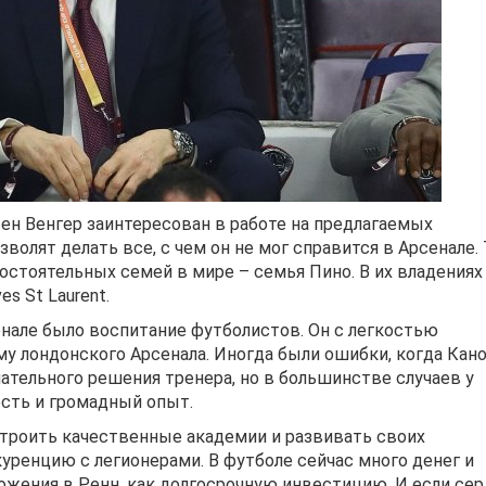
ен Венгер заинтересован в работе на предлагаемых
озволят делать все, с чем он не мог справится в Арсенале.
состоятельных семей в мире – семья Пино. В их владениях
s St Laurent.
нале было воспитание футболистов. Он с легкостью
ему лондонского Арсенала. Иногда были ошибки, когда Кан
чательного решения тренера, но в большинстве случаев у
есть и громадный опыт.
остроить качественные академии и развивать своих
уренцию с легионерами. В футболе сейчас много денег и
жения в Ренн, как долгосрочную инвестицию. И если сер