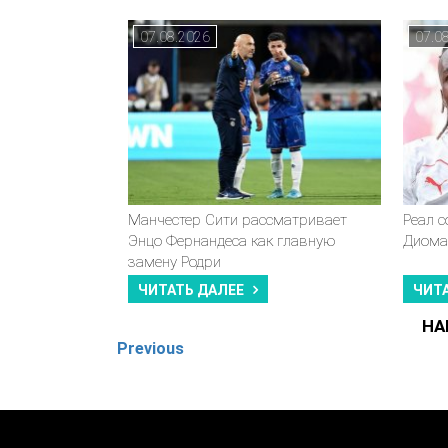
07.08.2026
07.0
Манчестер Сити рассматривает
Реал 
Энцо Фернандеса как главную
Диома
замену Родри
ЧИТАТЬ ДАЛЕЕ
ЧИТ
НА
Previous