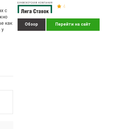
4
ах с
ожно
ве как
Обзор
Перейти на сайт
 у