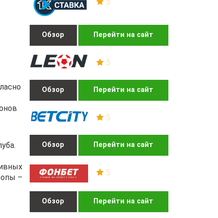
5
Обзор
Перейти на сайт
5
гласно
Обзор
Перейти на сайт
ионов
5
уба.
Обзор
Перейти на сайт
тивных
5
ропы –
Обзор
Перейти на сайт