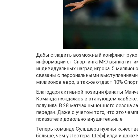
Дабы сгладить возможный конфликт руково
информации от Спортинга МЮ выплатит им 
индивидуальных наград игрока, 5 миллион
связаны с персональными выступлениями
миллионов евро, а также отдаст 10% Спор
Благодаря активной позиции фанаты Манче
Команда нуждалась в атакующем хавбеке, 
получила. В 28 матчах нынешнего сезона з
передач. Даже с учетом того, что это чем
показатели довольно внушительные.
Теперь команде Сульшера нужны качествен
больше, чем у Лестера, Шеффилда и даже К