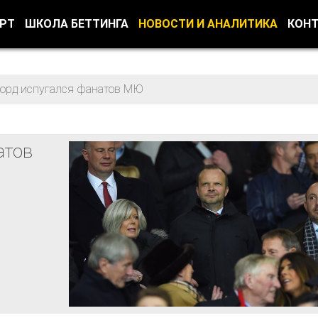
ОРТ
ШКОЛА БЕТТИНГА
НОВОСТИ И АНАЛИТИКА
КОН
ворд испугался фанатов МЮ
атов