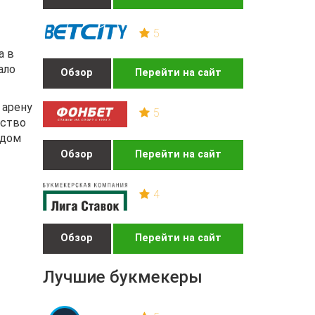
5
а в
ало
Обзор
Перейти на сайт
 арену
5
дство
 дом
Обзор
Перейти на сайт
4
Обзор
Перейти на сайт
Лучшие букмекеры