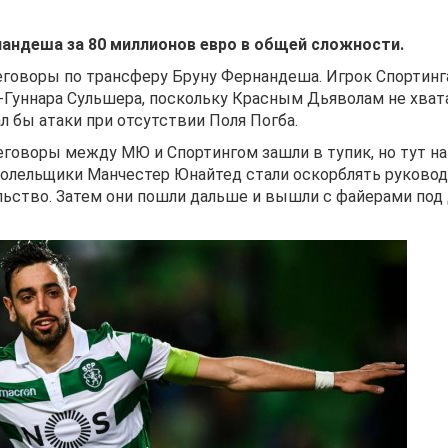
андеша за 80 миллионов евро в общей сложности.
еговоры по трансферу Бруну Фернандеша. Игрок Спортинг
-Гуннара Сульшера, поскольку Красным Дьяволам не хват
л бы атаки при отсутствии Поля Погба.
еговоры между МЮ и Спортингом зашли в тупик, но тут на
болельщики Манчестер Юнайтед стали оскорблять руково
ьство. Затем они пошли дальше и вышли с файерами под