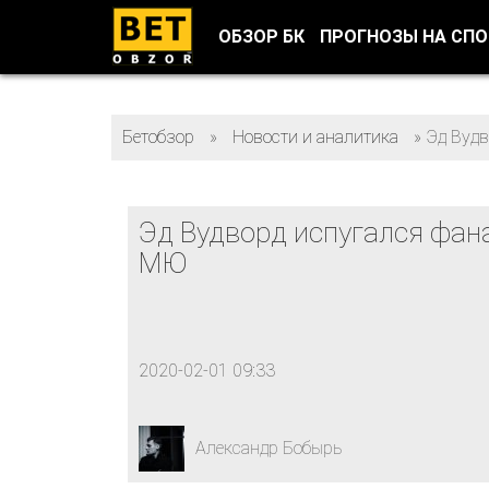
ОБЗОР БК
ПРОГНОЗЫ НА СП
Бетобзор
»
Новости и аналитика
»
Эд Вуд
Эд Вудворд испугался фан
МЮ
2020-02-01 09:33
Александр Бобырь