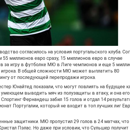
дство согласилось на условия португальского клуба. Со
55 миллионов евро сразу, 15 миллионов евро в случае
ов за игру в футболке МЮ в Лиге чемпионов и еще 5 милл
 игрока. В общей сложности МЮ может выплатить 80
тингу от последующей перепродажи игрока.
стер Юнайтед показали, что могут повлиять на будущее кл
умеющем выводить мяч из полузащиты в атаку, и она его
а Спортинг Фернандеш забил 15 голов и отдал 14 результа
пионат Португалии, который не входит в топ лучших лиг Ев
ные защитники. МЮ пропустил 29 голов в 24 матчах, что
ристал Пэлас. Но даже при условии, что Сульшер получит