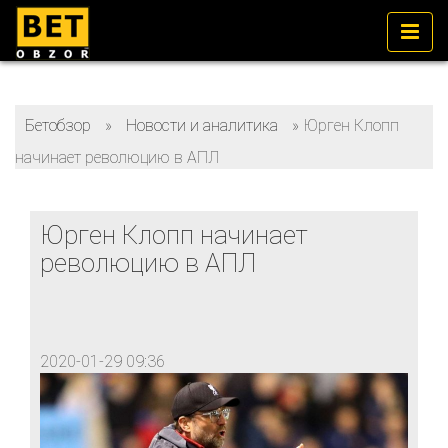
Бетобзор
»
Новости и аналитика
»
Юрген Клопп
начинает революцию в АПЛ
Юрген Клопп начинает
революцию в АПЛ
2020-01-29 09:36