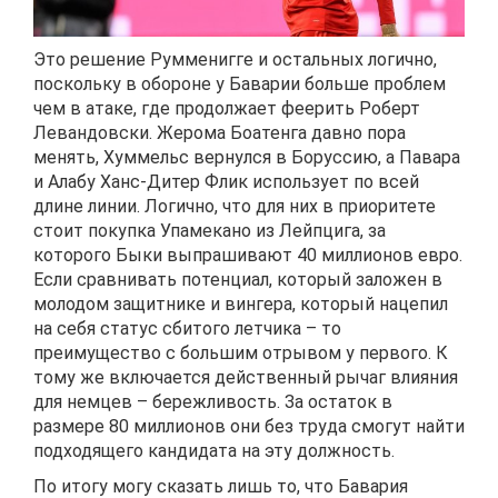
Это решение Румменигге и остальных логично,
поскольку в обороне у Баварии больше проблем
чем в атаке, где продолжает феерить Роберт
Левандовски. Жерома Боатенга давно пора
менять, Хуммельс вернулся в Боруссию, а Павара
и Алабу Ханс-Дитер Флик использует по всей
длине линии. Логично, что для них в приоритете
стоит покупка Упамекано из Лейпцига, за
которого Быки выпрашивают 40 миллионов евро.
Если сравнивать потенциал, который заложен в
молодом защитнике и вингера, который нацепил
на себя статус сбитого летчика – то
преимущество с большим отрывом у первого. К
тому же включается действенный рычаг влияния
для немцев – бережливость. За остаток в
размере 80 миллионов они без труда смогут найти
подходящего кандидата на эту должность.
По итогу могу сказать лишь то, что Бавария