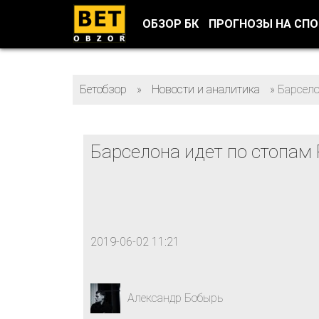
ОБЗОР БК
ПРОГНОЗЫ НА СП
Бетобзор
»
Новости и аналитика
»
Барсело
Барселона идет по стопам
2019-06-02 11:21
Александр Бобырь