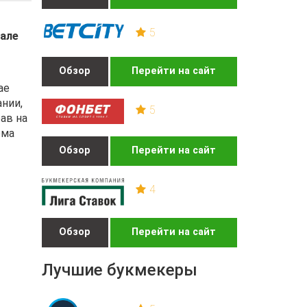
5
нале
Обзор
Перейти на сайт
ае
нии,
5
ав на
ома
Обзор
Перейти на сайт
4
Обзор
Перейти на сайт
Лучшие букмекеры