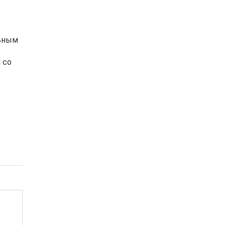
льным
 со