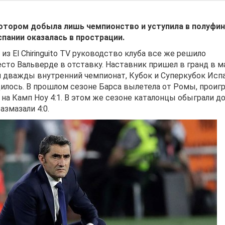
котором добыла лишь чемпионство и уступила в полуфи
спании оказалась в прострации.
 El Chiringuito TV руководство клуба все же решило
сто Вальверде в отставку. Наставник пришел в гранд в м
ал дважды внутренний чемпионат, Кубок и Суперкубок Испа
дилось. В прошлом сезоне Барса вылетела от Ромы, проигр
а на Камп Ноу 4:1. В этом же сезоне каталонцы обыграли д
азмазали 4:0.