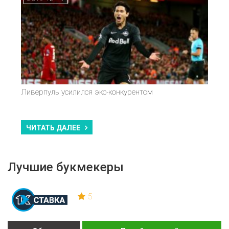
Ливерпуль усилился экс-конкурентом
ЧИТАТЬ ДАЛЕЕ
Лучшие букмекеры
5