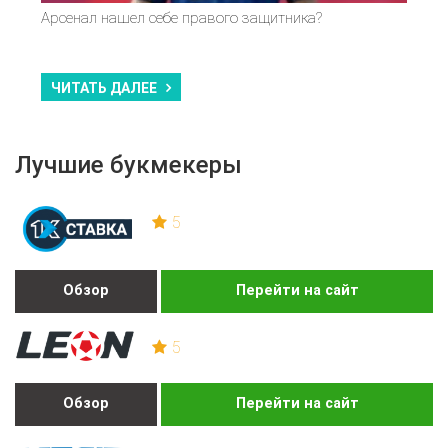
Арсенал нашел себе правого защитника?
ЧИТАТЬ ДАЛЕЕ
Лучшие букмекеры
5
Обзор
Перейти на сайт
5
Обзор
Перейти на сайт