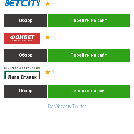
5
Обзор
Перейти на сайт
5
Обзор
Перейти на сайт
4
Обзор
Перейти на сайт
BetObzor в Twitter