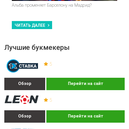
Альба променяет Барселону на Мадрид?
ЧИТАТЬ ДАЛЕЕ
Лучшие букмекеры
5
Обзор
Перейти на сайт
5
Обзор
Перейти на сайт