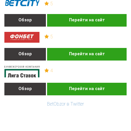
5
Обзор
Перейти на сайт
5
Обзор
Перейти на сайт
4
Обзор
Перейти на сайт
BetObzor в Twitter