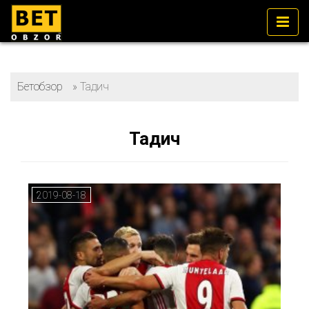
Бетобзор
»
Тадич
Тадич
2019-08-18