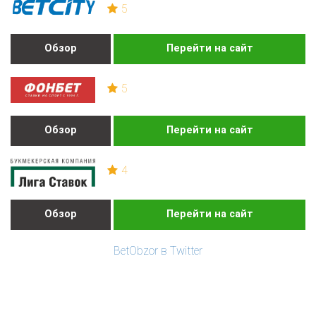
5
Обзор
Перейти на сайт
5
Обзор
Перейти на сайт
4
Обзор
Перейти на сайт
BetObzor в Twitter