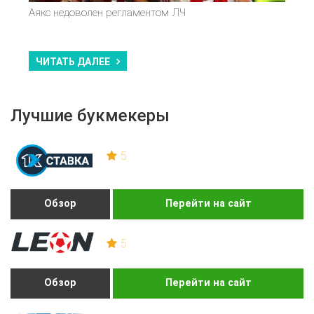
Аякс недоволен регламентом ЛЧ
ЧИТАТЬ ДАЛЕЕ
Лучшие букмекеры
5
Обзор
Перейти на сайт
5
Обзор
Перейти на сайт