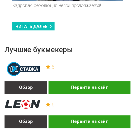
Кадровая революция Челси продолжается!
ЧИТАТЬ ДАЛЕЕ
Лучшие букмекеры
5
Обзор
Перейти на сайт
5
Обзор
Перейти на сайт