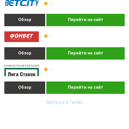
5
Обзор
Перейти на сайт
5
Обзор
Перейти на сайт
4
Обзор
Перейти на сайт
BetObzor в Twitter