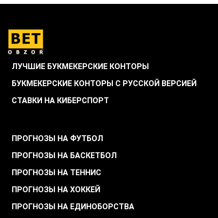
ЛУЧШИЕ БУКМЕКЕРСКИЕ КОНТОРЫ
БУКМЕКЕРСКИЕ КОНТОРЫ С РУССКОЙ ВЕРСИЕЙ
СТАВКИ НА КИБЕРСПОРТ
.
ПРОГНОЗЫ НА ФУТБОЛ
ПРОГНОЗЫ НА БАСКЕТБОЛ
ПРОГНОЗЫ НА ТЕННИС
ПРОГНОЗЫ НА ХОККЕЙ
ПРОГНОЗЫ НА ЕДИНОБОРСТВА