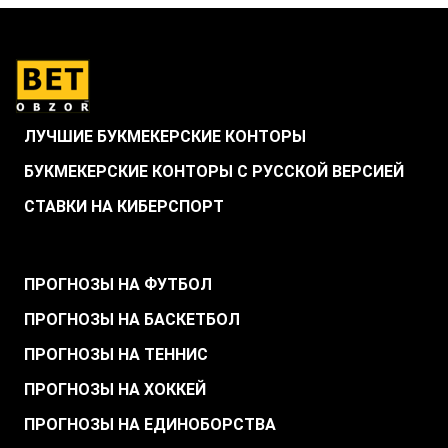
ЛУЧШИЕ БУКМЕКЕРСКИЕ КОНТОРЫ
БУКМЕКЕРСКИЕ КОНТОРЫ С РУССКОЙ ВЕРСИЕЙ
СТАВКИ НА КИБЕРСПОРТ
.
ПРОГНОЗЫ НА ФУТБОЛ
ПРОГНОЗЫ НА БАСКЕТБОЛ
ПРОГНОЗЫ НА ТЕННИС
ПРОГНОЗЫ НА ХОККЕЙ
ПРОГНОЗЫ НА ЕДИНОБОРСТВА