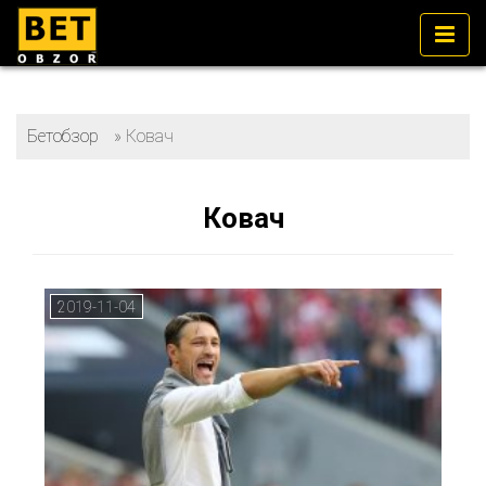
Бетобзор
»
Ковач
Ковач
2019-11-04