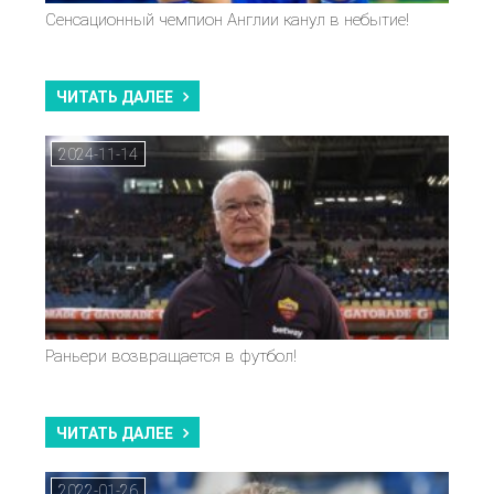
Сенсационный чемпион Англии канул в небытие!
ЧИТАТЬ ДАЛЕЕ
2024-11-14
Раньери возвращается в футбол!
ЧИТАТЬ ДАЛЕЕ
2022-01-26