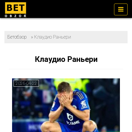
Бетобзор
»
Клаудио Раньери
Клаудио Раньери
2026-04-22