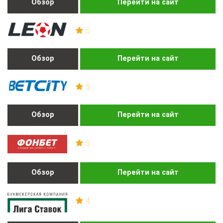
Обзор
Перейти на сайт
5
Обзор
Перейти на сайт
5
Обзор
Перейти на сайт
5
Обзор
Перейти на сайт
4