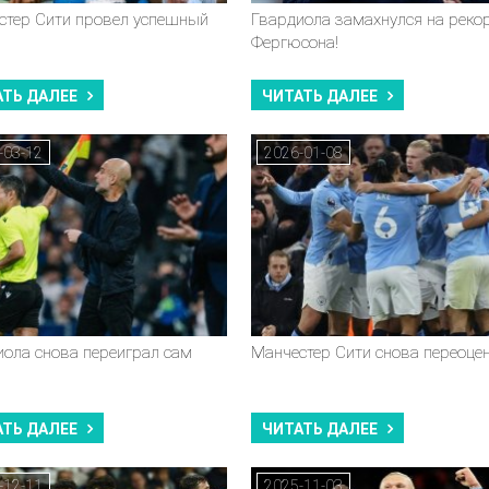
стер Сити провел успешный
Гвардиола замахнулся на реко
Фергюсона!
АТЬ ДАЛЕЕ
ЧИТАТЬ ДАЛЕЕ
-03-12
2026-01-08
иола снова переиграл сам
Манчестер Сити снова переоце
АТЬ ДАЛЕЕ
ЧИТАТЬ ДАЛЕЕ
-12-11
2025-11-03