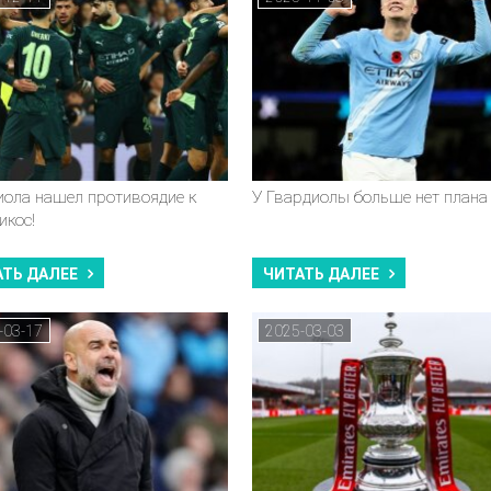
иола нашел противоядие к
У Гвардиолы больше нет плана
икос!
АТЬ ДАЛЕЕ
ЧИТАТЬ ДАЛЕЕ
-03-17
2025-03-03