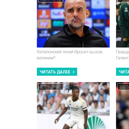
Каталонский гений бросил вызов
Гвард
великим?
Галакт
ЧИТАТЬ ДАЛЕЕ
ЧИТ
2025-07-17
2025