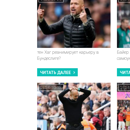
тен Хаг реанимирует карьеру в
Байер 
Бундеслиге?
самоу
ЧИТАТЬ ДАЛЕЕ
ЧИТ
2024-10-13
2024