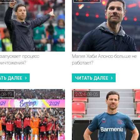
запускает процесс
Магия Хаби Алонсо больше не
ничтожения?
работает?
АТЬ ДАЛЕЕ
ЧИТАТЬ ДАЛЕЕ
-08-19
2024-08-05