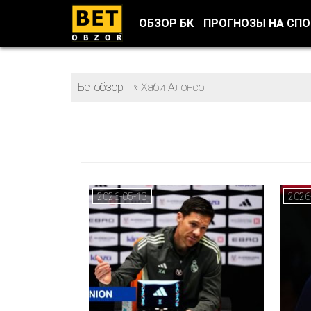
ОБЗОР БК
ПРОГНОЗЫ НА СП
Бетобзор
»
Хаби Алонсо
2026-05-13
2026