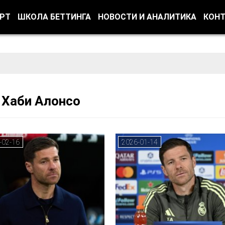
ОРТ
ШКОЛА БЕТТИНГА
НОВОСТИ И АНАЛИТИКА
КОН
Хаби Алонсо
-02-16
2026-01-14