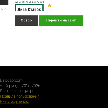
4
чшим
Обзор
Перейти на сайт
Betobzor.com
© Copyright 2015-2026.
Все права защищены
Правила пользования
Рекламодателям