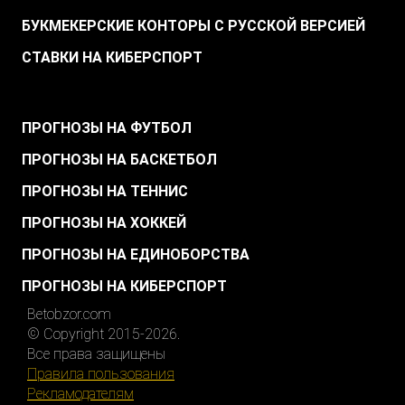
БУКМЕКЕРСКИЕ КОНТОРЫ С РУССКОЙ ВЕРСИЕЙ
СТАВКИ НА КИБЕРСПОРТ
.
ПРОГНОЗЫ НА ФУТБОЛ
ПРОГНОЗЫ НА БАСКЕТБОЛ
ПРОГНОЗЫ НА ТЕННИС
ПРОГНОЗЫ НА ХОККЕЙ
ПРОГНОЗЫ НА ЕДИНОБОРСТВА
ПРОГНОЗЫ НА КИБЕРСПОРТ
Betobzor.com
© Copyright 2015-2026.
Все права защищены
Правила пользования
Рекламодателям