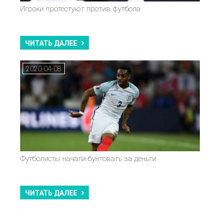
Игроки протестуют против футбола
ЧИТАТЬ ДАЛЕЕ
2020-04-08
Футболисты начали бунтовать за деньги
ЧИТАТЬ ДАЛЕЕ