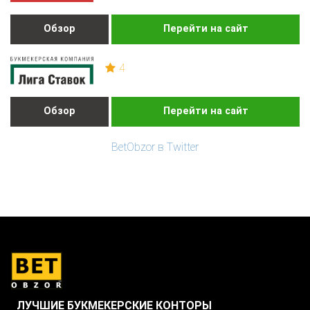
Обзор
Перейти на сайт
4
Обзор
Перейти на сайт
BetObzor в Twitter
ЛУЧШИЕ БУКМЕКЕРСКИЕ КОНТОРЫ