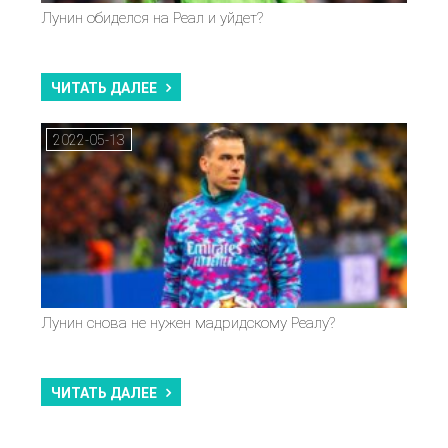
Лунин обиделся на Реал и уйдет?
ЧИТАТЬ ДАЛЕЕ
2022-05-13
Лунин снова не нужен мадридскому Реалу?
ЧИТАТЬ ДАЛЕЕ