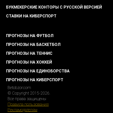
БУКМЕКЕРСКИЕ КОНТОРЫ С РУССКОЙ ВЕРСИЕЙ
СТАВКИ НА КИБЕРСПОРТ
.
ПРОГНОЗЫ НА ФУТБОЛ
ПРОГНОЗЫ НА БАСКЕТБОЛ
ПРОГНОЗЫ НА ТЕННИС
ПРОГНОЗЫ НА ХОККЕЙ
ПРОГНОЗЫ НА ЕДИНОБОРСТВА
ПРОГНОЗЫ НА КИБЕРСПОРТ
Betobzor.com
© Copyright 2015-2026.
Все права защищены
Правила пользования
Рекламодателям