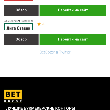
Обзор
Перейти на сайт
4
Обзор
Перейти на сайт
BetObzor в Twitter
ЛУЧШИЕ БУКМЕКЕРСКИЕ КОНТОРЫ