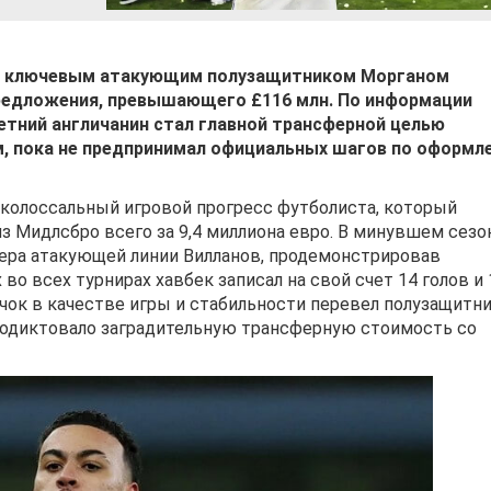
им ключевым атакующим полузащитником Морганом
предложения, превышающего £116 млн. По информации
летний англичанин стал главной трансферной целью
м, пока не предпринимал официальных шагов по оформл
колоссальный игровой прогресс футболиста, который
з Мидлсбро всего за 9,4 миллиона евро. В минувшем сезо
ера атакующей линии Вилланов, продемонстрировав
о всех турнирах хавбек записал на свой счет 14 голов и 
ачок в качестве игры и стабильности перевел полузащитни
продиктовало заградительную трансферную стоимость со