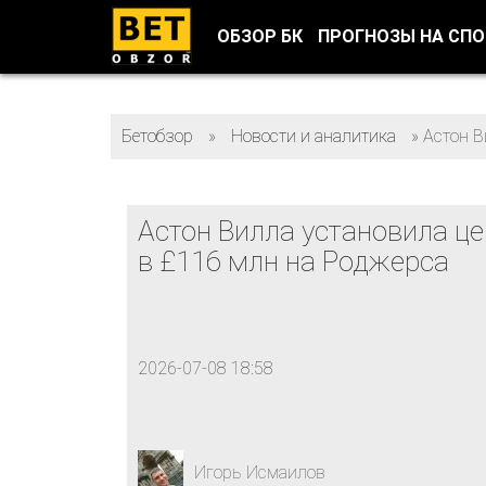
ОБЗОР БК
ПРОГНОЗЫ НА СП
Бетобзор
»
Новости и аналитика
»
Астон В
Астон Вилла установила ц
в £116 млн на Роджерса
2026-07-08 18:58
Игорь Исмаилов