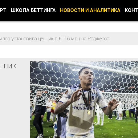
ОРТ
ШКОЛА БЕТТИНГА
НОВОСТИ И АНАЛИТИКА
КОН
илла установила ценник в £116 млн на Роджерса
енник