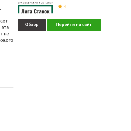
4
,
вает
Обзор
Перейти на сайт
 эта
т не
сового