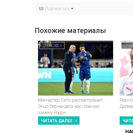
Подписаться
Похожие материалы
07.08.2026
07.0
Манчестер Сити рассматривает
Реал 
Энцо Фернандеса как главную
Диома
замену Родри
ЧИТАТЬ ДАЛЕЕ
ЧИТ
НА