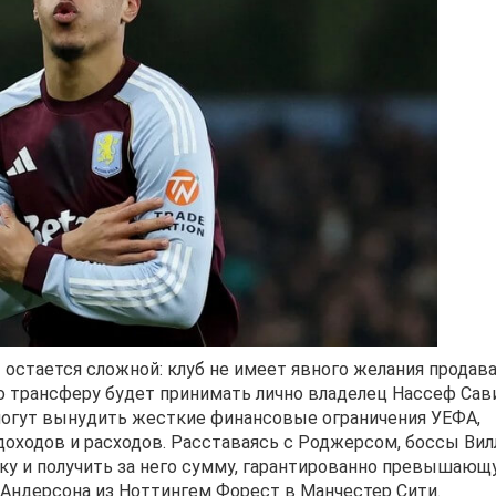
 остается сложной: клуб не имеет явного желания продав
по трансферу будет принимать лично владелец Нассеф Сав
 могут вынудить жесткие финансовые ограничения УЕФА,
доходов и расходов. Расставаясь с Роджерсом, боссы Ви
у и получить за него сумму, гарантированно превышаю
Андерсона из Ноттингем Форест в Манчестер Сити.