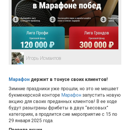
Игорь Исмаилов
Марафон
держит в тонусе своих клиентов!
Зимние праздники уже прошли, но это не мешает
букмекерской конторе
Марафон
запустить новую
акцию для своих преданных клиентов! В ее ходе
будут разыграны фрибеты в двух “весовых”
категориях, а продлится сие мероприятие с 15 по
29 января 2025 года.
Правила акции