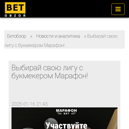
Бетобзор
»
Новости и аналитика
»
Выбирай свою
лигу с букмекером Марафон!
Выбирай свою лигу с
букмекером Марафон!
2025-01-16 21:43