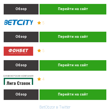
Обзор
Перейти на сайт
5
Обзор
Перейти на сайт
5
Обзор
Перейти на сайт
4
Обзор
Перейти на сайт
BetObzor в Twitter