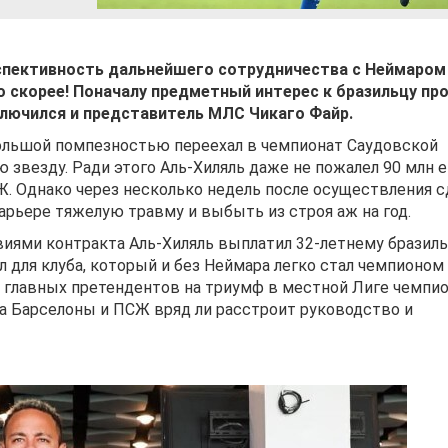
рспективность дальнейшего сотрудничества с Неймаром
 скорее! Поначалу предметный интерес к бразильцу пр
включился и представитель МЛС Чикаго Файр.
большой помпезностью переехал в чемпионат Саудовской
ю звезду. Ради этого Аль-Хиляль даже не пожалел 90 млн е
. Однако через несколько недель после осуществления с
арьере тяжелую травму и выбыть из строя аж на год.
овиями контракта Аль-Хиляль выплатил 32-летнему бразил
л для клуба, который и без Неймара легко стал чемпионом
и главных претендентов на триумф в местной Лиге чемпио
а Барселоны и ПСЖ вряд ли расстроит руководство и