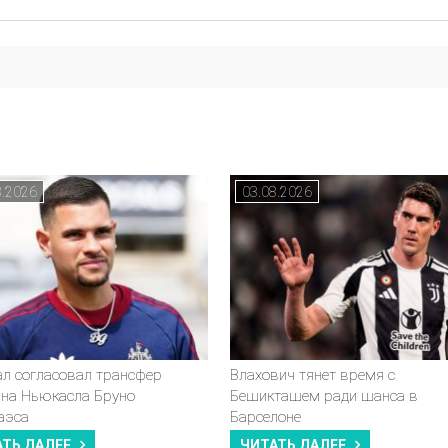
8.2026
03.08.2026
ал согласовал трансфер
Влахович тянет время с
ана Ньюкасла Бруно
Бешикташем ради шанса в
аэса
Барселоне
АТЬ ДАЛЕЕ
ЧИТАТЬ ДАЛЕЕ