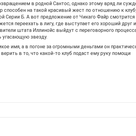
возвращением в родной Сантос, однако этому вряд ли сужд
р способен на такой красивый жест по отношению к клубу
ой Серии Б. А вот предложение от Чикаго Файр смотрится
ется переехать в лигу, где выступает его хороший друг и
вители штата Иллинойс выйдут с переговорного процесса
ь угасающую звезду.
мкое имя, а в погоне за огромными деньгами он практичес
 верить в то, что какой-то клуб подаст ему руку помощи