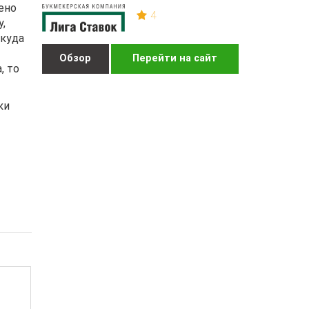
ено
4
,
 куда
Обзор
Перейти на сайт
, то
ки