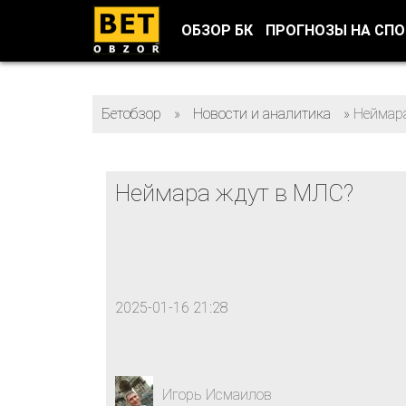
ОБЗОР БК
ПРОГНОЗЫ НА СП
Бетобзор
»
Новости и аналитика
»
Неймар
Неймара ждут в МЛС?
2025-01-16 21:28
Игорь Исмаилов