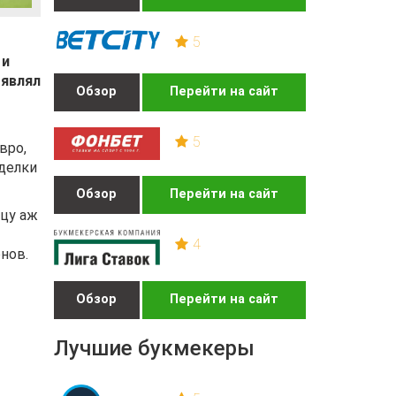
5
 и
оявлял
Обзор
Перейти на сайт
5
вро,
делки
Обзор
Перейти на сайт
ьцу аж
4
нов.
Обзор
Перейти на сайт
Лучшие букмекеры