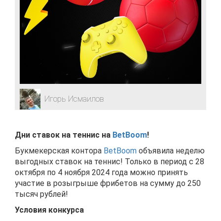
Игорь Исмаилов
Дни ставок на теннис на
BetBoom
!
Букмекерская контора
BetBoom
объявила неделю
выгодных ставок на теннис! Только в период с 28
октября по 4 ноября 2024 года можно принять
участие в розыгрыше фрибетов на сумму до 250
тысяч рублей!
Условия конкурса