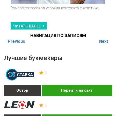
Ромеро согласовал условия контракта с Атлетико
ЧИТАТЬ ДАЛЕЕ
НАВИГАЦИЯ ПО ЗАПИСЯМ
Previous
Next
Лучшие букмекеры
5
Обзор
Перейти на сайт
5