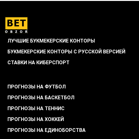
ЛУЧШИЕ БУКМЕКЕРСКИЕ КОНТОРЫ
БУКМЕКЕРСКИЕ КОНТОРЫ С РУССКОЙ ВЕРСИЕЙ
СТАВКИ НА КИБЕРСПОРТ
.
ПРОГНОЗЫ НА ФУТБОЛ
ПРОГНОЗЫ НА БАСКЕТБОЛ
ПРОГНОЗЫ НА ТЕННИС
ПРОГНОЗЫ НА ХОККЕЙ
ПРОГНОЗЫ НА ЕДИНОБОРСТВА