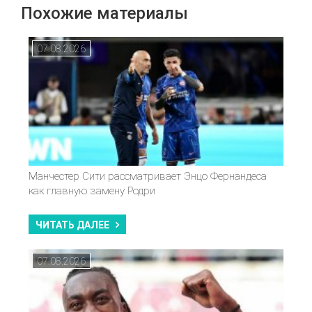
Похожие материалы
07.08.2026
Манчестер Сити рассматривает Энцо Фернандеса
как главную замену Родри
ЧИТАТЬ ДАЛЕЕ
07.08.2026