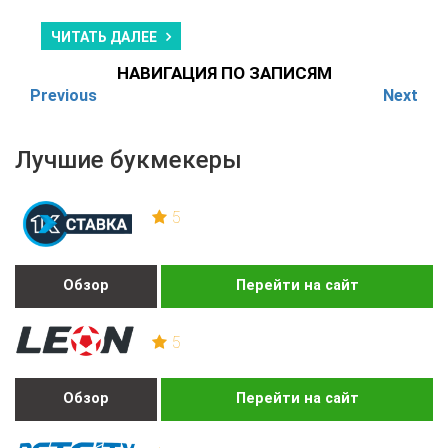
ЧИТАТЬ ДАЛЕЕ
НАВИГАЦИЯ ПО ЗАПИСЯМ
Previous
Next
Лучшие букмекеры
5
Обзор
Перейти на сайт
5
Обзор
Перейти на сайт