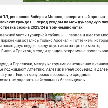
АПЛ, ренессанс Байера и Монако, невероятный прорыв
анских грандов — перед уходом на международную пау
отрезка сезона 2023/24 в топ-чемпионатах!
верхней части турнирной таблицы — первое и шестое ме
 поражений остались только Арсенал и Тоттенхэм, которы
и после двух неудач кряду опустился на третье место,
 Вилла и Брайтон, а среди грандов откровенно провалива
дрид и Барселона, между которыми сенсационно вклинил
е поджимают Атлетико, Атлетик и Реал Сосьедад, а далее
осту нет. Еще отмечу резко возросшую среднюю
 может не радовать нейтральных болельщиков.