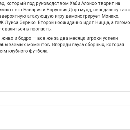
ер, который под руководством Хаби Алонсо творит на
имают его Бавария и Боруссия Дортмунд, неподалеку так
невероятную атакующую игру демонстрирует Монако,
 Луиса Энрике. Второй неожиданно идет Ницца, а гегемо
т свалиться в пропасть.
 живо и бодро — все же за два месяца игроки успели
забываемых моментов. Впереди пауза сборных, которая
ям клубного футбола.