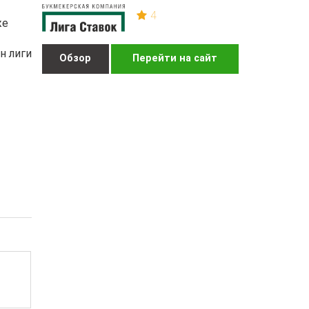
4
же
н лиги
Обзор
Перейти на сайт