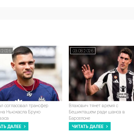
8.2026
03.08.2026
ал согласовал трансфер
Влахович тянет время с
ана Ньюкасла Бруно
Бешикташем ради шанса в
аэса
Барселоне
АТЬ ДАЛЕЕ
ЧИТАТЬ ДАЛЕЕ