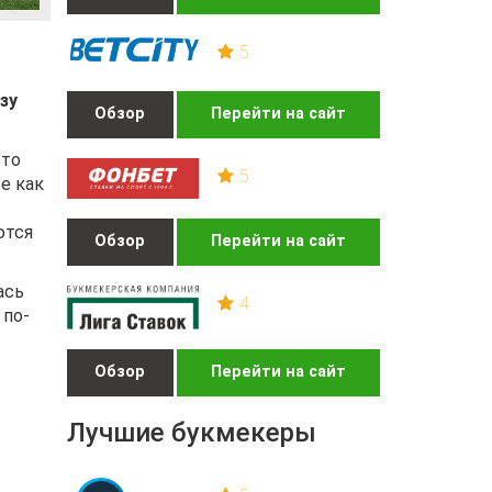
5
зу
Обзор
Перейти на сайт
сто
5
е как
ются
Обзор
Перейти на сайт
ась
4
 по-
Обзор
Перейти на сайт
Лучшие букмекеры