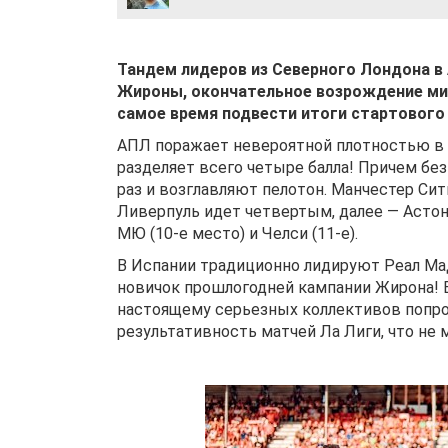
Тандем лидеров из Северного Лондона в 
Жироны, окончательное возрождение мил
самое время подвести итоги стартового 
АПЛ поражает невероятной плотностью в 
разделяет всего четыре балла! Причем без
раз и возглавляют пелотон. Манчестер Сит
Ливерпуль идет четвертым, далее — Астон
МЮ (10-е место) и Челси (11-е).
В Испании традиционно лидируют Реал Ма
новичок прошлогодней кампании Жирона! Е
настоящему серьезных коллективов попр
результативность матчей Ла Лиги, что не