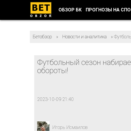
ОБЗОР БК
ПРОГНОЗЫ НА СП
Бетобзор
»
Новости и аналитика
»
Футболь
Футбольный сезон набирае
обороты!
2023-10-09 21:40
Игорь Исмаилов