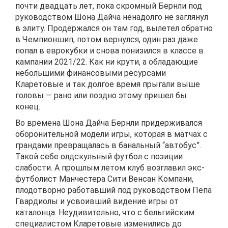
почти двадцать лет, пока скромный Бернли под
руководством Шона Дайча ненадолго не заглянул
в элиту. Продержался он там год, вылетел обратно
в Чемпионшип, потом вернулся, один раз даже
попал в еврокубки и снова понизился в классе в
кампании 2021/22. Как ни крути, а обладающие
небольшими финансовыми ресурсами
Кларетовые и так долгое время прыгали выше
головы — рано или поздно этому пришел бы
конец.
Во времена Шона Дайча Бернли придерживался
оборонительной модели игры, которая в матчах с
грандами превращалась в банальный “автобус”.
Такой себе олдскульный футбол с позиции
слабости. А прошлым летом клуб возглавил экс-
футболист Манчестера Сити Венсан Компани,
плодотворно работавший под руководством Пепа
Гвардиолы и усвоивший видение игры от
каталонца. Неудивительно, что с бельгийским
специалистом Кларетовые изменились до