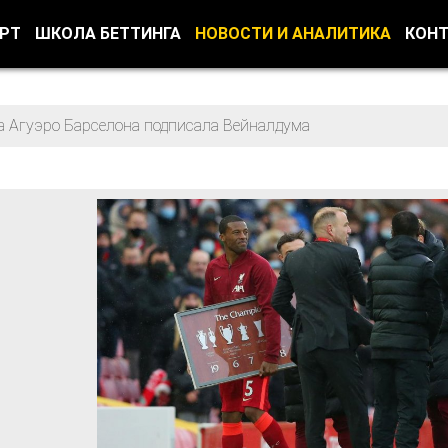
ОРТ
ШКОЛА БЕТТИНГА
НОВОСТИ И АНАЛИТИКА
КОН
а Агуэро Барселона подписала Вейналдума