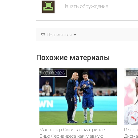
Подписаться
Похожие материалы
07.08.2026
07.0
Манчестер Сити рассматривает
Реал 
Энцо Фернандеса как главную
Диома