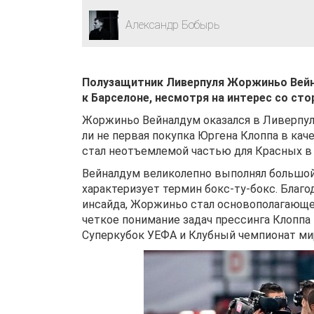
Александр Бобырь
Полузащитник Ливерпуля Жоржиньо Вейн
к Барселоне, несмотря на интерес со сто
Жоржиньо Вейналдум оказался в Ливерпуле
ли не первая покупка Юргена Клоппа в кач
стал неотъемлемой частью для Красных в 
Вейналдум великолепно выполнял большой о
характеризует термин бокс-ту-бокс. Благ
инсайда, Жоржиньо стал основополагающей
четкое понимание задач прессинга Клоппа
Суперкубок УЕФА и Клубный чемпионат ми