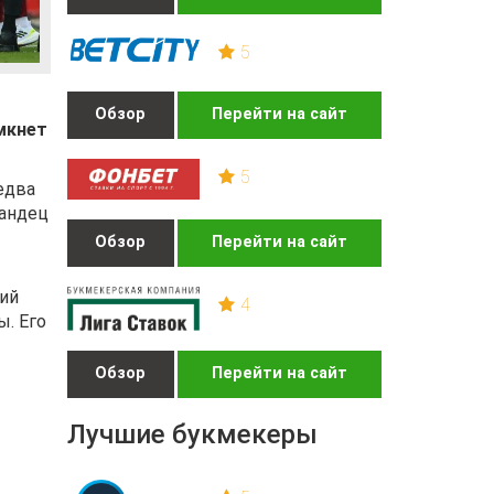
5
Обзор
Перейти на сайт
мкнет
5
едва
ландец
Обзор
Перейти на сайт
ций
4
. Его
Обзор
Перейти на сайт
Лучшие букмекеры