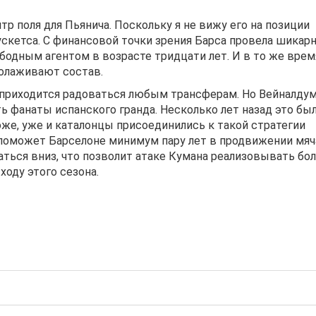
тр поля для Пьянича. Поскольку я не вижу его на позиции
скетса. С финансовой точки зрения Барса провела шикар
бодным агентом в возрасте тридцати лет. И в то же врем
молаживают состав.
 приходится радоваться любым трансферам. Но Вейналдум
еть фанаты испанского гранда. Несколько лет назад это бы
хоже, уже и каталонцы присоединились к такой стратегии
е поможет Барселоне минимум пару лет в продвижении мяч
каться вниз, что позволит атаке Кумана реализовывать бо
ходу этого сезона.