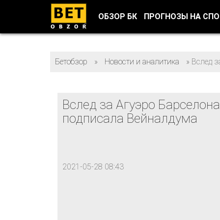
ОБЗОР БК
ПРОГНОЗЫ НА СП
Бетобзор
»
Новости и аналитика
»
Вслед з
Вслед за Агуэро Барселона
подписала Вейналдума
2021-05-28 08:43