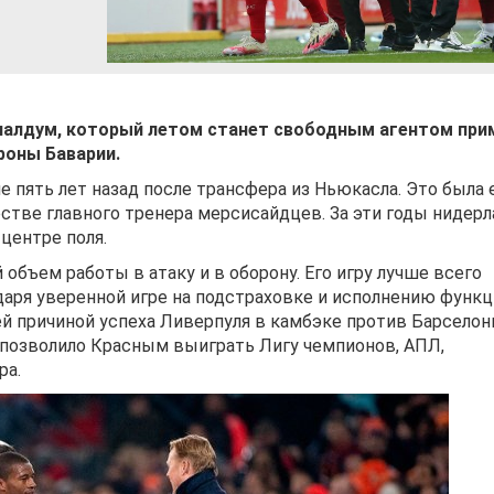
алдум, который летом станет свободным агентом при
роны Баварии.
 пять лет назад после трансфера из Ньюкасла. Это была 
естве главного тренера мерсисайдцев. За эти годы нидер
центре поля.
бъем работы в атаку и в оборону. Его игру лучше всего
одаря уверенной игре на подстраховке и исполнению функ
 причиной успеха Ливерпуля в камбэке против Барселоны
 позволило Красным выиграть Лигу чемпионов, АПЛ,
ра.