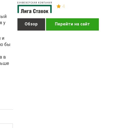
4
ный
я у
Обзор
Перейти на сайт
 и
ло бы
а в
льше