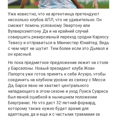
Уже известно, что на аргентинца претендуют
несколько клубов АПЛ, что не удивительно. Он
сможет помочь условному Эвертону или
Вулверхэмптону. Да и на крайний случай
совершить реверсивный переход сродни Карлосу
Тевесу и отправиться в Манчестер Юнайтед. Ведь
с чем черт не шутит. Тем более если это Дьявол и
он красный.
Но пока предметное предложение лежит на столе
у Барселоны. Новый президент клуба Жоан
Лапорта уже готов принять к себе Агуэро, чтобы
соединить на клубном уровне из связку с Месси.
Да, Барсе явно не хватает центрального
нападающего в этом сезоне и уход Луиса Суареса
был явной ошибкой в нынешнем положении
Блаугранас. Но что даст 32-летний форвард,
которому также нужно будет время для
адаптации, да и еще и с частыми травмами за