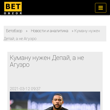
Бетобзор
»
Новости и аналитика
»
Куману нужен
Депай, а не Агуэро
Куману нужен Депай, а не
Агуэро
2021-03-12 09:37